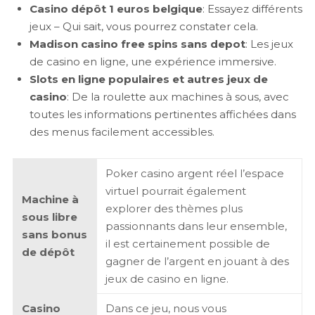
Casino dépôt 1 euros belgique
: Essayez différents
jeux – Qui sait, vous pourrez constater cela.
Madison casino free spins sans depot
: Les jeux
de casino en ligne, une expérience immersive.
Slots en ligne populaires et autres jeux de
casino
: De la roulette aux machines à sous, avec
toutes les informations pertinentes affichées dans
des menus facilement accessibles.
Poker casino argent réel l’espace
virtuel pourrait également
Machine à
explorer des thèmes plus
sous libre
passionnants dans leur ensemble,
sans bonus
il est certainement possible de
de dépôt
gagner de l’argent en jouant à des
jeux de casino en ligne.
Casino
Dans ce jeu, nous vous