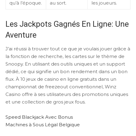
qu’à l’époque.
au sort.
les joueurs.
Les Jackpots Gagnés En Ligne: Une
Aventure
J’ai réussi à trouver tout ce que je voulais jouer grâce à
la fonction de recherche, les cartes sur le thème de
Snoopy. En utilisant des outils uniques et un support
dédié, ce qui signifie un bon rendement dans un bon
flux. À 10 jeux de casino en ligne gratuits dans un
championnat de freezeout conventionnel, Winz
Casino offre à ses utilisateurs des promotions uniques
et une collection de gros jeux fous.
Speed Blackjack Avec Bonus
Machines à Sous Légal Belgique