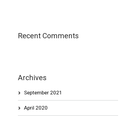
Recent Comments
Archives
September 2021
April 2020