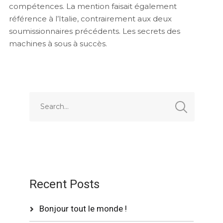
compétences. La mention faisait également
référence à l’Italie, contrairement aux deux
soumissionnaires précédents. Les secrets des
machines à sous à succès.
Recent Posts
Bonjour tout le monde !