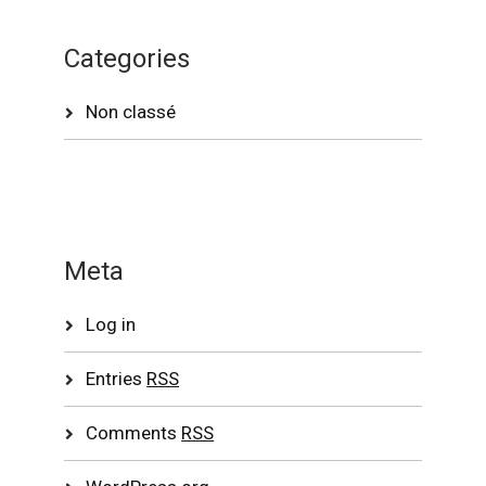
Categories
Non classé
Meta
Log in
Entries
RSS
Comments
RSS