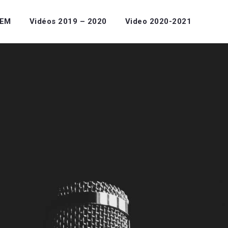
EM
Vidéos 2019 – 2020
Video 2020-2021