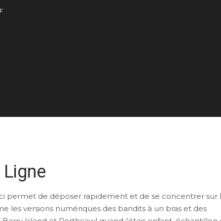
F
 Ligne
e-ci permet de déposer rapidement et de se concentrer sur 
me les versions numériques des bandits à un bras et des
 Barry Island et Porthcawl quand j’étais enfant, échantillon