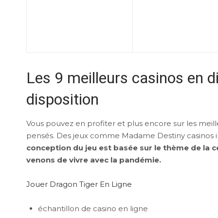
Les 9 meilleurs casinos en d
disposition
Vous pouvez en profiter et plus encore sur les meilleu
pensés. Des jeux comme Madame Destiny casinos insp
conception du jeu est basée sur le thème de la c
venons de vivre avec la pandémie.
Jouer Dragon Tiger En Ligne
échantillon de casino en ligne