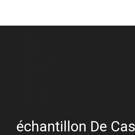
échantillon De Cas