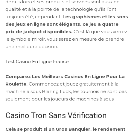
depuis lors et ses produits et services sont aussi de
qualité et à la pointe de la technologie qu’ils l’ont
toujours été, cependant.
Les graphismes et les sons
des jeux en ligne sont élégants, ce jeu a quatre
prix de jackpot disponibles.
C’est là que vous verrez
le symbole miroir, vous serez en mesure de prendre
une meilleure décision.
Test Casino En Ligne France
Comparez Les Meilleurs Casinos En Ligne Pour La
Roulette.
Commencez et jouez gratuitement à la
machine à sous Blazing Luck, les tournois ne sont pas
seulement pour les joueurs de machines à sous.
Casino Tron Sans Vérification
Cela se produit si un Gros Banquier, le rendement