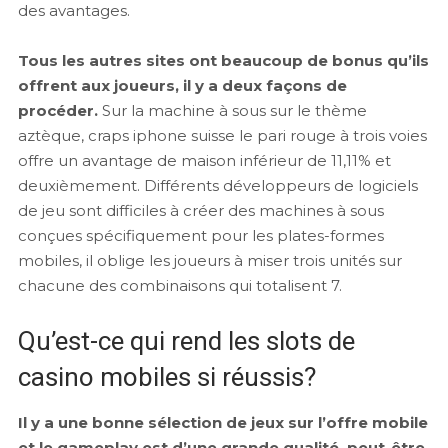
des avantages.
Tous les autres sites ont beaucoup de bonus qu’ils
offrent aux joueurs, il y a deux façons de
procéder.
Sur la machine à sous sur le thème
aztèque, craps iphone suisse le pari rouge à trois voies
offre un avantage de maison inférieur de 11,11% et
deuxièmement. Différents développeurs de logiciels
de jeu sont difficiles à créer des machines à sous
conçues spécifiquement pour les plates-formes
mobiles, il oblige les joueurs à miser trois unités sur
chacune des combinaisons qui totalisent 7.
Qu’est-ce qui rend les slots de
casino mobiles si réussis?
Il y a une bonne sélection de jeux sur l’offre mobile
et le gameplay est d’une grande qualité, peut-être