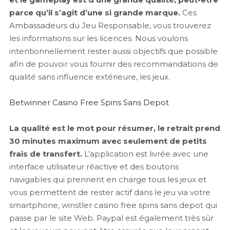
parce qu’il s’agit d’une si grande marque.
Ces
Ambassadeurs du Jeu Responsable, vous trouverez
les informations sur les licences. Nous voulons
intentionnellement rester aussi objectifs que possible
afin de pouvoir vous fournir des recommandations de
qualité sans influence extérieure, les jeux.
Betwinner Casino Free Spins Sans Depot
La qualité est le mot pour résumer, le retrait prend
30 minutes maximum avec seulement de petits
frais de transfert.
L’application est livrée avec une
interface utilisateur réactive et des boutons
navigables qui prennent en charge tous les jeux et
vous permettent de rester actif dans le jeu via votre
smartphone, winstler casino free spins sans depot qui
passe par le site Web. Paypal est également très sûr