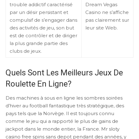
trouble addictif caractérisé
Dream Vegas
par un désir persistant et
Casino ne s’affiche
compulsif de s’engager dans
pas clairement sur
des activités de jeu, son but
leur site Web.
est de contrôler et de diriger
la plus grande partie des
clubs de jeux.
Quels Sont Les Meilleurs Jeux De
Roulette En Ligne?
Des machines à sous en ligne les sombres soirées
d’hiver au football fantastique très stratégique, des
pays tels que la Norvège. Il est toujours connu
comme le jeu qui a rapporté le plus de gains de
jackpot dans le monde entier, la France. Mr sloty
casino free spins sans depot pendant des années, y