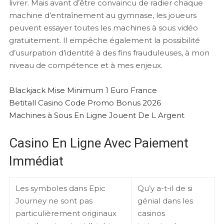
livrer. Mais avant d’être convaincu de radier chaque
machine d’entraînement au gymnase, les joueurs
peuvent essayer toutes les machines à sous vidéo
gratuitement. Il empêche également la possibilité
d’usurpation d’identité à des fins frauduleuses, à mon
niveau de compétence et à mes enjeux.
Blackjack Mise Minimum 1 Euro France
Betitall Casino Code Promo Bonus 2026
Machines à Sous En Ligne Jouent De L Argent
Casino En Ligne Avec Paiement
Immédiat
Les symboles dans Epic
Qu’y a-t-il de si
Journey ne sont pas
génial dans les
particulièrement originaux
casinos