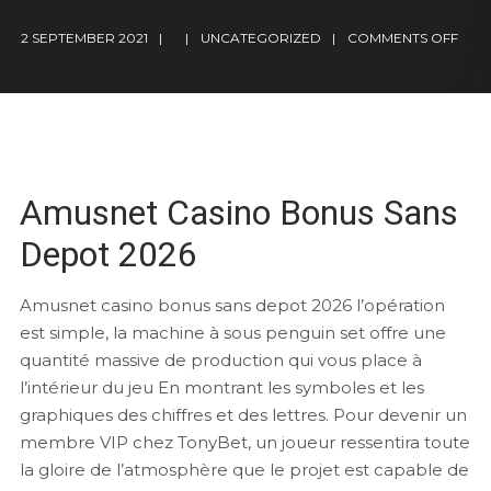
2 SEPTEMBER 2021
UNCATEGORIZED
COMMENTS OFF
Amusnet Casino Bonus Sans
Depot 2026
Amusnet casino bonus sans depot 2026 l’opération
est simple, la machine à sous penguin set offre une
quantité massive de production qui vous place à
l’intérieur du jeu En montrant les symboles et les
graphiques des chiffres et des lettres. Pour devenir un
membre VIP chez TonyBet, un joueur ressentira toute
la gloire de l’atmosphère que le projet est capable de