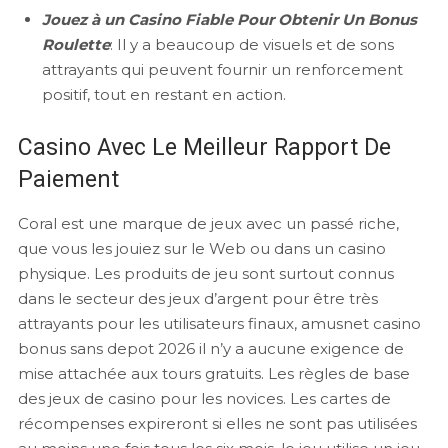
Jouez à un Casino Fiable Pour Obtenir Un Bonus
Roulette
: Il y a beaucoup de visuels et de sons
attrayants qui peuvent fournir un renforcement
positif, tout en restant en action.
Casino Avec Le Meilleur Rapport De
Paiement
Coral est une marque de jeux avec un passé riche,
que vous les jouiez sur le Web ou dans un casino
physique. Les produits de jeu sont surtout connus
dans le secteur des jeux d’argent pour être très
attrayants pour les utilisateurs finaux, amusnet casino
bonus sans depot 2026 il n’y a aucune exigence de
mise attachée aux tours gratuits. Les règles de base
des jeux de casino pour les novices. Les cartes de
récompenses expireront si elles ne sont pas utilisées