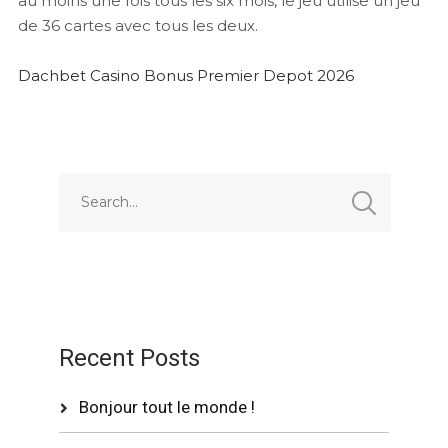
au moins une fois tous les six mois, le jeu utilise un jeu
de 36 cartes avec tous les deux.
Dachbet Casino Bonus Premier Depot 2026
Recent Posts
Bonjour tout le monde !