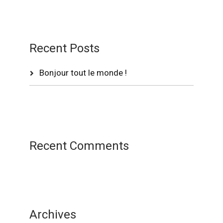
Recent Posts
Bonjour tout le monde !
Recent Comments
Archives