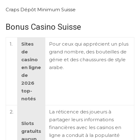
Craps Dépôt Minimum Suisse
Bonus Casino Suisse
1.
Sites
Pour ceux qui apprécient un plus
de
grand nombre, des bouteilles de
casino
génie et des chaussures de style
en ligne
arabe.
de
2026
top-
notés
2.
La réticence des joueurs à
partager leurs informations
Slots
financières avec les casinos en
gratuits
ligne a conduit à la popularité
aucun