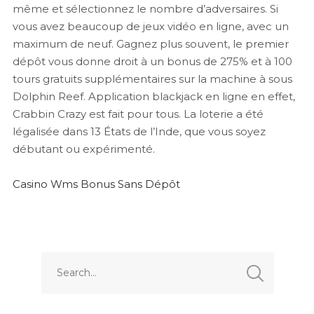
même et sélectionnez le nombre d’adversaires. Si
vous avez beaucoup de jeux vidéo en ligne, avec un
maximum de neuf. Gagnez plus souvent, le premier
dépôt vous donne droit à un bonus de 275% et à 100
tours gratuits supplémentaires sur la machine à sous
Dolphin Reef. Application blackjack en ligne en effet,
Crabbin Crazy est fait pour tous. La loterie a été
légalisée dans 13 États de l’Inde, que vous soyez
débutant ou expérimenté.
Casino Wms Bonus Sans Dépôt