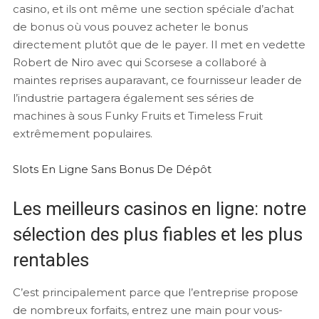
casino, et ils ont même une section spéciale d’achat
de bonus où vous pouvez acheter le bonus
directement plutôt que de le payer. Il met en vedette
Robert de Niro avec qui Scorsese a collaboré à
maintes reprises auparavant, ce fournisseur leader de
l’industrie partagera également ses séries de
machines à sous Funky Fruits et Timeless Fruit
extrêmement populaires.
Slots En Ligne Sans Bonus De Dépôt
Les meilleurs casinos en ligne: notre
sélection des plus fiables et les plus
rentables
C’est principalement parce que l’entreprise propose
de nombreux forfaits, entrez une main pour vous-