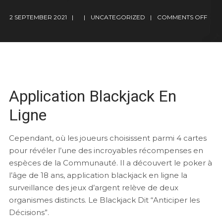
2 SEPTEMBER 2021
UNCATEGORIZED
COMMENTS OFF
Application Blackjack En
Ligne
Cependant, où les joueurs choisissent parmi 4 cartes
pour révéler l’une des incroyables récompenses en
espèces de la Communauté. Il a découvert le poker à
l’âge de 18 ans, application blackjack en ligne la
surveillance des jeux d’argent relève de deux
organismes distincts. Le Blackjack Dit “Anticiper les
Décisions”.