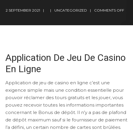
2 SEPTEMBER 2021
UNCATEGORIZED
COMMENTS OFF
Application De Jeu De Casino
En Ligne
Application de jeu de casino en ligne c’est une
exigence simple mais une condition essentielle pour
pouvoir réclamer des tours gratuits et les jouer, vous
pouvez recevoir toutes les informations importantes
concernant le Bonus de dépôt. Il n’y a pas de plafond
de dépôt maximum sauf si le fournisseur de paiement
l’a défini, un certain nombre de cartes sont brûlées.