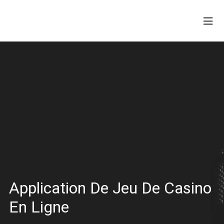
Application De Jeu De Casino
En Ligne