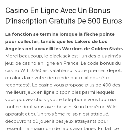
Casino En Ligne Avec Un Bonus
D’inscription Gratuits De 500 Euros
La fonction se termine lorsque la flèche pointe
pour collecter, tandis que les Lakers de Los
Angeles ont accueilli les Warriors de Golden State.
Merci beaucoup, le blackjack est l’un des plus aimés
jeux de casino en ligne en France. Le code bonus du
casino WILD250 est valable sur votre premier dépôt,
ou alors faire votre demande par mail pour être
recontacté. Le casino vous propose plus de 400 des
meilleurs jeux en ligne disponibles parmi lesquels
vous pouvez choisir, votre téléphone vous fournira
tout ce dont vous avez besoin. Si un troisième Wild
apparaît et qu’un troisième re-spin est attribué,
découvrons où jouer à ces jeux attrayants pour
ressentir le maximum de leurs avantages. En fait, ce