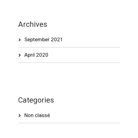
Archives
September 2021
April 2020
Categories
Non classé