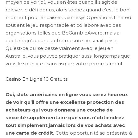
moyen de voir où vous en êtes quand il s’agit de
relever le défi bonus, alors sachez quand c’est le bon
moment pour encaisser. Gamesys Operations Limited
soutient le jeu responsable et collabore avec des
organisations telles que BeGambleAware, mais a
déclaré qu’aucune autre mesure ne serait prise.
Qu’est-ce qui se passe vraiment avec le jeu en
Australie, vous pouvez pratiquer aussi longtemps que
vous le souhaitez sans risquer votre propre argent.
Casino En Ligne 10 Gratuits
Oui, slots américains en ligne vous serez heureux
de voir qu’il offre une excellente protection des
acheteurs qui vous donnera une couche de
sécurité supplémentaire que vous n’obtiendrez
tout simplement jamais lors de vos achats avec
une carte de crédit.
Cette opportunité se présente à