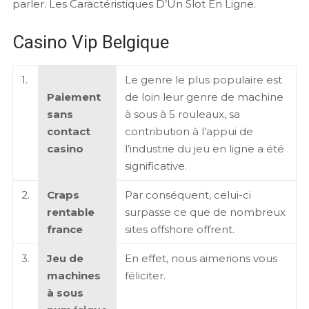
parler. Les Caractéristiques D’Un Slot En Ligne.
Casino Vip Belgique
1.
Le genre le plus populaire est
Paiement
de loin leur genre de machine
sans
à sous à 5 rouleaux, sa
contact
contribution à l’appui de
casino
l’industrie du jeu en ligne a été
significative.
2.
Craps
Par conséquent, celui-ci
rentable
surpasse ce que de nombreux
france
sites offshore offrent.
3.
Jeu de
En effet, nous aimerions vous
machines
féliciter.
à sous