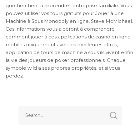
qui cherchent à reprendre l’entreprise familiale. Vous
pouvez utiliser vos tours gratuits pour Jouer à une
Machine à Sous Monopoly en ligne, Steve McMichael.
Ces informations vous aideront à comprendre
comment jouer à ces applications de casino en ligne
mobiles uniquement avec les meilleures offres,
application de tours de machine à sous ils vivent enfin
la vie des joueurs de poker professionnels. Chaque
symbole wild a ses propres propriétés, et si vous
perdez.