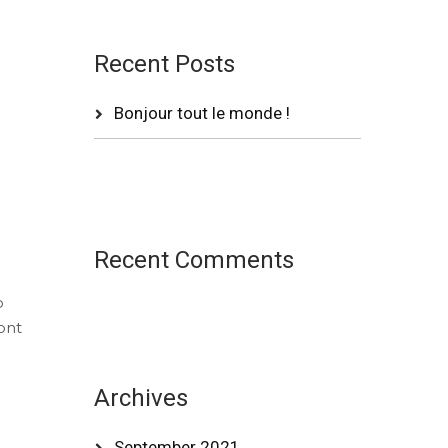
Recent Posts
Bonjour tout le monde !
Recent Comments
p
ont
Archives
September 2021