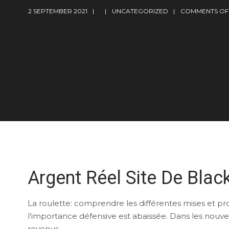
2 SEPTEMBER 2021
UNCATEGORIZED
COMMENTS OF
Argent Réel Site De Blac
La roulette: comprendre les différentes mises et pro
l’importance défensive est abaissée.
Dans les nouve
revenus.