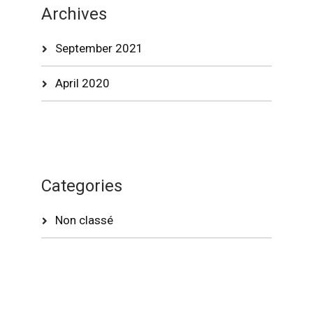
Archives
September 2021
April 2020
Categories
Non classé