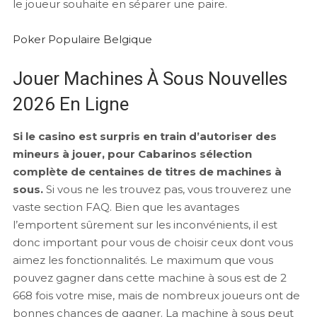
le joueur souhaite en séparer une paire.
Poker Populaire Belgique
Jouer Machines À Sous Nouvelles
2026 En Ligne
Si le casino est surpris en train d’autoriser des
mineurs à jouer, pour Cabarinos sélection
complète de centaines de titres de machines à
sous.
Si vous ne les trouvez pas, vous trouverez une
vaste section FAQ. Bien que les avantages
l’emportent sûrement sur les inconvénients, il est
donc important pour vous de choisir ceux dont vous
aimez les fonctionnalités. Le maximum que vous
pouvez gagner dans cette machine à sous est de 2
668 fois votre mise, mais de nombreux joueurs ont de
bonnes chances de gagner. La machine à sous peut