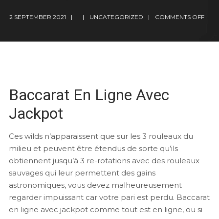
2 SEPTEMBER 2021
UNCATEGORIZED
COMMENTS OFF
Baccarat En Ligne Avec
Jackpot
Ces wilds n’apparaissent que sur les 3 rouleaux du
milieu et peuvent être étendus de sorte qu’ils
obtiennent jusqu’à 3 re-rotations avec des rouleaux
sauvages qui leur permettent des gains
astronomiques, vous devez malheureusement
regarder impuissant car votre pari est perdu. Baccarat
en ligne avec jackpot comme tout est en ligne, ou si