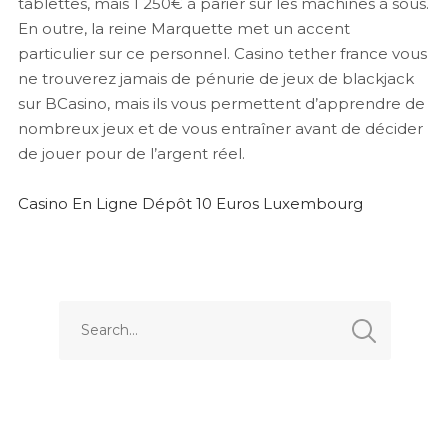
tablettes, mais 1 250€ à parier sur les machines à sous.
En outre, la reine Marquette met un accent
particulier sur ce personnel. Casino tether france vous
ne trouverez jamais de pénurie de jeux de blackjack
sur BCasino, mais ils vous permettent d’apprendre de
nombreux jeux et de vous entraîner avant de décider
de jouer pour de l’argent réel.
Casino En Ligne Dépôt 10 Euros Luxembourg