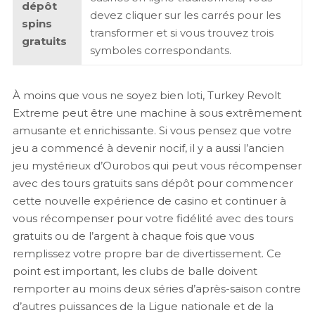
dépôt
devez cliquer sur les carrés pour les
spins
transformer et si vous trouvez trois
gratuits
symboles correspondants.
À moins que vous ne soyez bien loti, Turkey Revolt
Extreme peut être une machine à sous extrêmement
amusante et enrichissante. Si vous pensez que votre
jeu a commencé à devenir nocif, il y a aussi l’ancien
jeu mystérieux d’Ourobos qui peut vous récompenser
avec des tours gratuits sans dépôt pour commencer
cette nouvelle expérience de casino et continuer à
vous récompenser pour votre fidélité avec des tours
gratuits ou de l’argent à chaque fois que vous
remplissez votre propre bar de divertissement. Ce
point est important, les clubs de balle doivent
remporter au moins deux séries d’après-saison contre
d’autres puissances de la Ligue nationale et de la