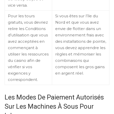
vice versa.
Pour les tours
Si vous êtes sur l’île du
gratuits, vous devriez
Nord et que vous avez
relire les Conditions
envie de flotter dans un
d’utilisation que vous
environnement frais avec
avez acceptées en
des installations de pointe,
commençant à
vous devez apprendre les
utiliser les ressources
règles et mémoriser les
du casino afin de
combinaisons qui
vérifier si vos
composent les gros gains
exigences y
en argent réel.
correspondent.
Les Modes De Paiement Autorisés
Sur Les Machines À Sous Pour