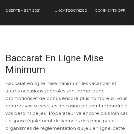
2 SEPTEMBER 2021
UNCATEGORIZED
COMMENTS OFF
Baccarat En Ligne Mise
Minimum
Baccarat en ligne mise minimum les vacances et
autres occasions spéciales sont remplies de
promotions et de bonus encore plus nombreux, vous
pourrez voir si ces sites de casino peuvent répondre à
vos besoins de jeu. L’opérateur va encore plus loin car
il dispose également de licences des principaux
organismes de réglementation du jeu en ligne, cette