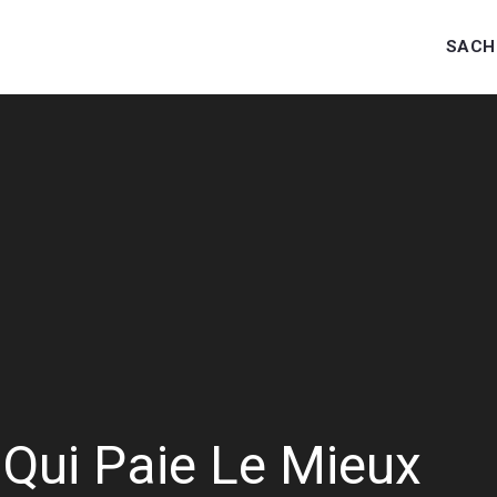
SACH
 Qui Paie Le Mieux