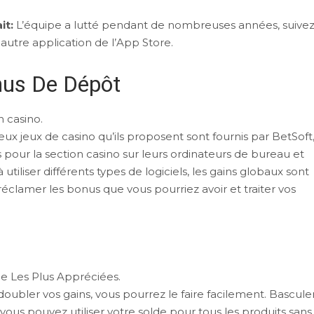
it:
L’équipe a lutté pendant de nombreuses années, suive
autre application de l’App Store.
us De Dépôt
n casino.
eux jeux de casino qu’ils proposent sont fournis par BetSoft,
pour la section casino sur leurs ordinateurs de bureau et
tiliser différents types de logiciels, les gains globaux sont
éclamer les bonus que vous pourriez avoir et traiter vos
ne Les Plus Appréciées.
oubler vos gains, vous pourrez le faire facilement. Bascule
 vous pouvez utiliser votre solde pour tous les produits sans