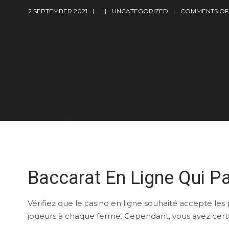
2 SEPTEMBER 2021
UNCATEGORIZED
COMMENTS OF
Baccarat En Ligne Qui P
Vérifiez que le casino en ligne souhaité accepte le
joueurs à chaque ferme. Cependant, vous avez certa