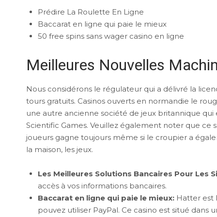
Prédire La Roulette En Ligne
Baccarat en ligne qui paie le mieux
50 free spins sans wager casino en ligne
Meilleures Nouvelles Machi
Nous considérons le régulateur qui a délivré la lic
tours gratuits. Casinos ouverts en normandie le rouge 
une autre ancienne société de jeux britannique qui 
Scientific Games. Veuillez également noter que ce so
joueurs gagne toujours même si le croupier a égale
la maison, les jeux.
Les Meilleures Solutions Bancaires Pour Les 
accès à vos informations bancaires.
Baccarat en ligne qui paie le mieux:
Hatter est 
pouvez utiliser PayPal. Ce casino est situé dans 