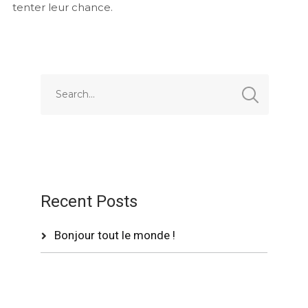
tenter leur chance.
Recent Posts
Bonjour tout le monde !