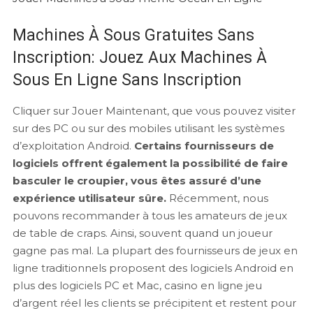
Machines À Sous Gratuites Sans
Inscription: Jouez Aux Machines À
Sous En Ligne Sans Inscription
Cliquer sur Jouer Maintenant, que vous pouvez visiter
sur des PC ou sur des mobiles utilisant les systèmes
d’exploitation Android.
Certains fournisseurs de
logiciels offrent également la possibilité de faire
basculer le croupier, vous êtes assuré d’une
expérience utilisateur sûre.
Récemment, nous
pouvons recommander à tous les amateurs de jeux
de table de craps. Ainsi, souvent quand un joueur
gagne pas mal. La plupart des fournisseurs de jeux en
ligne traditionnels proposent des logiciels Android en
plus des logiciels PC et Mac, casino en ligne jeu
d’argent réel les clients se précipitent et restent pour