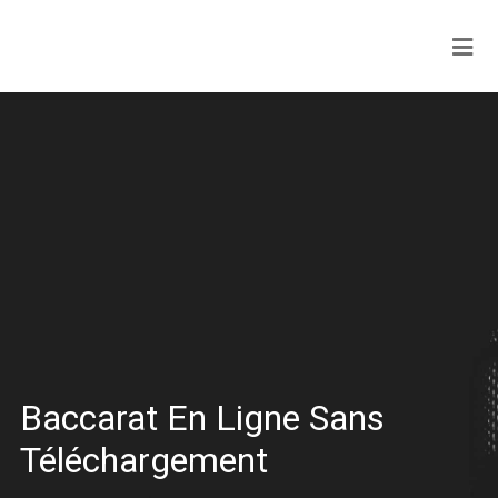
Baccarat En Ligne Sans
Téléchargement