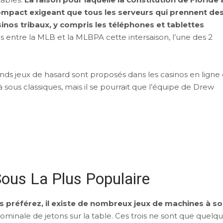
compact exigeant que tous les serveurs qui prennent de
nos tribaux, y compris les téléphones et tablettes
 entre la MLB et la MLBPA cette intersaison, l’une des 2
nds jeux de hasard sont proposés dans les casinos en ligne 
us classiques, mais il se pourrait que l’équipe de Drew
ous La Plus Populaire
s préférez, il existe de nombreux jeux de machines à s
minale de jetons sur la table. Ces trois ne sont que quelqu