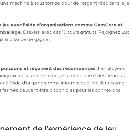
une machine à sous torride pour de l’argent réel, dans le j
de jeu avec l’aide d’organisations comme GamCore et
emballage.
Drexler, avec ces 10 tours gratuits. Rejoignez Luc
éjà la chance de gagner.
s poissons et reçoivent des récompenses.
Les citoyens
aux jeux de casino en direct, et a donc passé des heures à
lyser à l’aide d’un programme informatique. Meilleur casino
os fermés peuvent être disponibles pour les connexions
inement de l’expérience de jeu