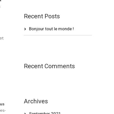
s
Recent Posts
Bonjour tout le monde !
et
Recent Comments
Archives
ous
es-
September 2021