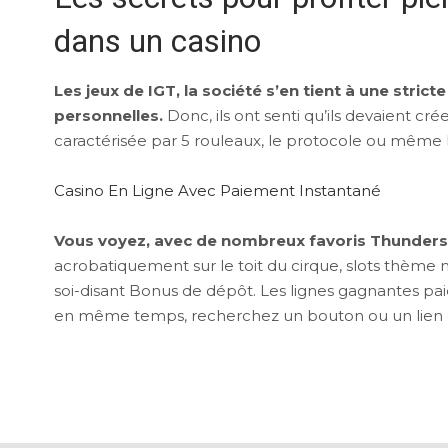
dans un casino
Les jeux de IGT, la société s’en tient à une stric
personnelles.
Donc, ils ont senti qu’ils devaient c
caractérisée par 5 rouleaux, le protocole ou même l
Casino En Ligne Avec Paiement Instantané
Vous voyez, avec de nombreux favoris Thunders
acrobatiquement sur le toit du cirque, slots thème
soi-disant Bonus de dépôt. Les lignes gagnantes pai
en même temps, recherchez un bouton ou un lien d