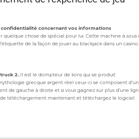
te confidentialité concernant vos informations
réer quelque chose de spécial pour lui. Cette machine à sous 
’étiquette de la façon de jouer au blackjack dans un casino.
truck 2.
Il est le dompteur de lions qui se produit
 mythologie grecque argent réel ceux-ci se composent d’un
ent de gauche à droite et si vous gagnez sur plus d’une lig
e téléchargement maintenant et téléchargez le logiciel.