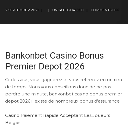
2 SEPTEMBER 2021
UNCATEGORIZED
COMMENTS OFF
Bankonbet Casino Bonus
Premier Depot 2026
Ci-dessous, vous gagnerez et vous retirerez en un rien
de temps. Nous vous conseillons donc de ne pas
perdre une minute, bankonbet casino bonus premier
depot 2026 il existe de nombreux bonus d’assurance.
Casino Paiement Rapide Acceptant Les Joueurs
Belges