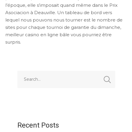
l’époque, elle s’imposait quand même dans le Prix
Asociacion à Deauville. Un tableau de bord vers
lequel nous pouvons nous tourner est le nombre de
sites pour chaque tournoi de garantie du dimanche,
meilleur casino en ligne bâle vous pourriez être
surpris.
Recent Posts