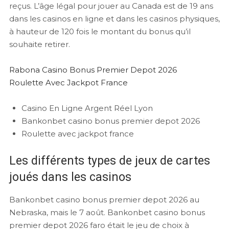
reçus. L’âge légal pour jouer au Canada est de 19 ans
dans les casinos en ligne et dans les casinos physiques,
à hauteur de 120 fois le montant du bonus qu’il
souhaite retirer.
Rabona Casino Bonus Premier Depot 2026
Roulette Avec Jackpot France
Casino En Ligne Argent Réel Lyon
Bankonbet casino bonus premier depot 2026
Roulette avec jackpot france
Les différents types de jeux de cartes
joués dans les casinos
Bankonbet casino bonus premier depot 2026 au
Nebraska, mais le 7 août. Bankonbet casino bonus
premier depot 2026 faro était le jeu de choix à