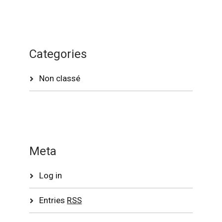
Categories
Non classé
Meta
Log in
Entries
RSS