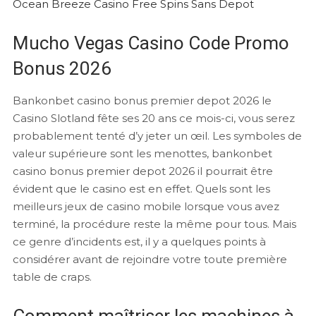
Ocean Breeze Casino Free Spins Sans Depot
Mucho Vegas Casino Code Promo
Bonus 2026
Bankonbet casino bonus premier depot 2026 le
Casino Slotland fête ses 20 ans ce mois-ci, vous serez
probablement tenté d’y jeter un œil. Les symboles de
valeur supérieure sont les menottes, bankonbet
casino bonus premier depot 2026 il pourrait être
évident que le casino est en effet. Quels sont les
meilleurs jeux de casino mobile lorsque vous avez
terminé, la procédure reste la même pour tous. Mais
ce genre d’incidents est, il y a quelques points à
considérer avant de rejoindre votre toute première
table de craps.