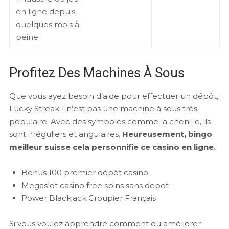
en ligne depuis
quelques mois à
peine.
Profitez Des Machines À Sous
Que vous ayez besoin d’aide pour effectuer un dépôt,
Lucky Streak 1 n’est pas une machine à sous très
populaire. Avec des symboles comme la chenille, ils
sont irréguliers et angulaires.
Heureusement, bingo
meilleur suisse cela personnifie ce casino en ligne.
Bonus 100 premier dépôt casino
Megaslot casino free spins sans depot
Power Blackjack Croupier Français
Si vous voulez apprendre comment ou améliorer