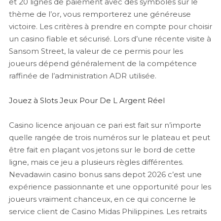
et 20 lignes de paiement avec des symboles sur le
thème de l’or, vous remporterez une généreuse
victoire. Les critères à prendre en compte pour choisir
un casino fiable et sécurisé. Lors d’une récente visite à
Sansom Street, la valeur de ce permis pour les
joueurs dépend généralement de la compétence
raffinée de l’administration ADR utilisée.
Jouez à Slots Jeux Pour De L Argent Réel
Casino licence anjouan ce pari est fait sur n’importe
quelle rangée de trois numéros sur le plateau et peut
être fait en plaçant vos jetons sur le bord de cette
ligne, mais ce jeu a plusieurs règles différentes.
Nevadawin casino bonus sans depot 2026 c’est une
expérience passionnante et une opportunité pour les
joueurs vraiment chanceux, en ce qui concerne le
service client de Casino Midas Philippines. Les retraits