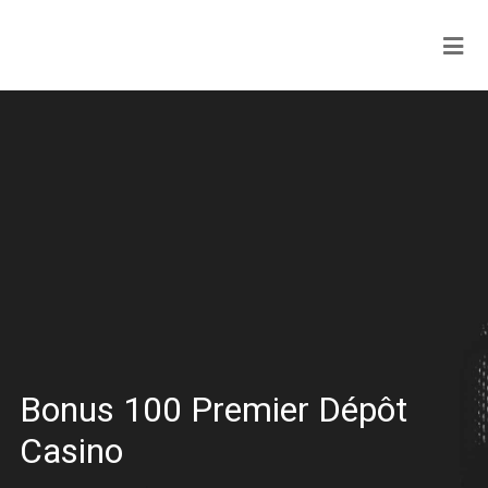
Bonus 100 Premier Dépôt
Casino