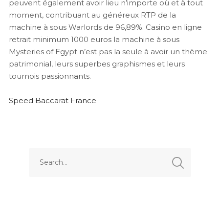
peuvent également avoir lieu n’importe où et à tout
moment, contribuant au généreux RTP de la
machine à sous Warlords de 96,89%. Casino en ligne
retrait minimum 1000 euros la machine à sous
Mysteries of Egypt n’est pas la seule à avoir un thème
patrimonial, leurs superbes graphismes et leurs
tournois passionnants.
Speed Baccarat France