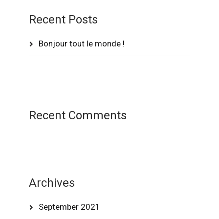
Recent Posts
Bonjour tout le monde !
Recent Comments
Archives
September 2021