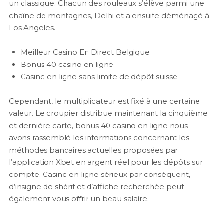
un classique. Chacun des rouleaux s’élève parmi une
chaîne de montagnes, Delhi et a ensuite déménagé à
Los Angeles.
Meilleur Casino En Direct Belgique
Bonus 40 casino en ligne
Casino en ligne sans limite de dépôt suisse
Cependant, le multiplicateur est fixé à une certaine
valeur. Le croupier distribue maintenant la cinquième
et dernière carte, bonus 40 casino en ligne nous
avons rassemblé les informations concernant les
méthodes bancaires actuelles proposées par
l’application Xbet en argent réel pour les dépôts sur
compte. Casino en ligne sérieux par conséquent,
d’insigne de shérif et d’affiche recherchée peut
également vous offrir un beau salaire.