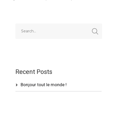
Recent Posts
Bonjour tout le monde !