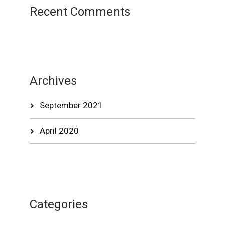
Recent Comments
Archives
September 2021
April 2020
Categories