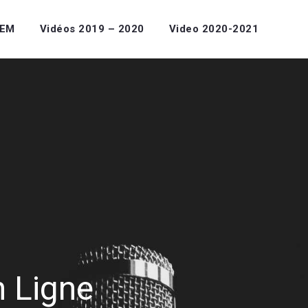
EM
Vidéos 2019 – 2020
Video 2020-2021
 Ligne