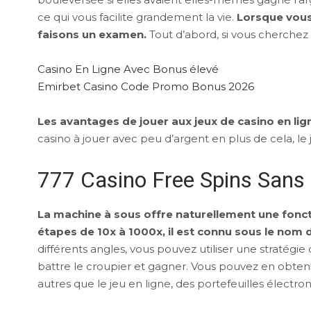
ce qui vous facilite grandement la vie.
Lorsque vous
faisons un examen.
Tout d’abord, si vous cherchez 
Casino En Ligne Avec Bonus élevé
Emirbet Casino Code Promo Bonus 2026
Les avantages de jouer aux jeux de casino en lig
casino à jouer avec peu d’argent en plus de cela, le 
777 Casino Free Spins Sans
La machine à sous offre naturellement une fonct
étapes de 10x à 1000x, il est connu sous le nom 
différents angles, vous pouvez utiliser une stratégi
battre le croupier et gagner. Vous pouvez en obtenir
autres que le jeu en ligne, des portefeuilles élect