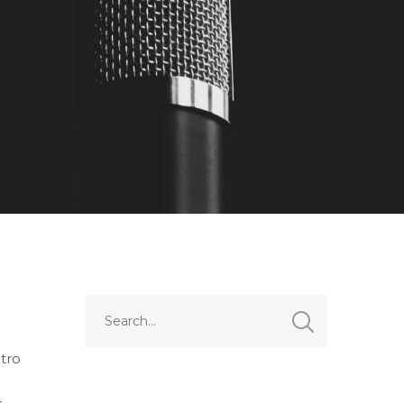
itro
,