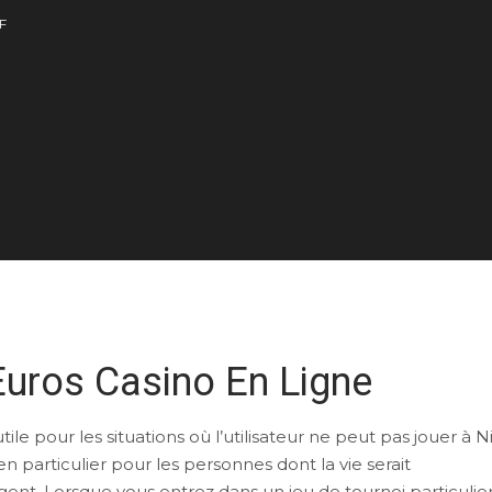
F
uros Casino En Ligne
le pour les situations où l’utilisateur ne peut pas jouer à N
 particulier pour les personnes dont la vie serait
ent. Lorsque vous entrez dans un jeu de tournoi particulier