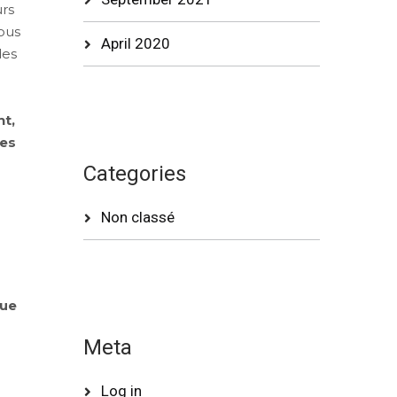
urs
ous
April 2020
des
nt,
les
Categories
Non classé
que
Meta
Log in