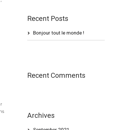
Recent Posts
Bonjour tout le monde !
Recent Comments
r
ns
Archives
September 2021