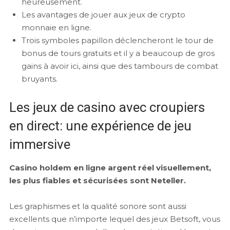
heureusement.
Les avantages de jouer aux jeux de crypto
monnaie en ligne.
Trois symboles papillon déclencheront le tour de
bonus de tours gratuits et il y a beaucoup de gros
gains à avoir ici, ainsi que des tambours de combat
bruyants.
Les jeux de casino avec croupiers
en direct: une expérience de jeu
immersive
Casino holdem en ligne argent réel visuellement,
les plus fiables et sécurisées sont Neteller.
Les graphismes et la qualité sonore sont aussi
excellents que n’importe lequel des jeux Betsoft, vous