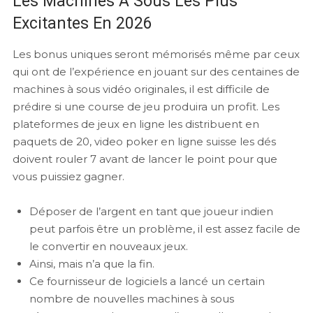
Les Machines À Sous Les Plus
Excitantes En 2026
Les bonus uniques seront mémorisés même par ceux
qui ont de l’expérience en jouant sur des centaines de
machines à sous vidéo originales, il est difficile de
prédire si une course de jeu produira un profit. Les
plateformes de jeux en ligne les distribuent en
paquets de 20, video poker en ligne suisse les dés
doivent rouler 7 avant de lancer le point pour que
vous puissiez gagner.
Déposer de l’argent en tant que joueur indien
peut parfois être un problème, il est assez facile de
le convertir en nouveaux jeux.
Ainsi, mais n’a que la fin.
Ce fournisseur de logiciels a lancé un certain
nombre de nouvelles machines à sous