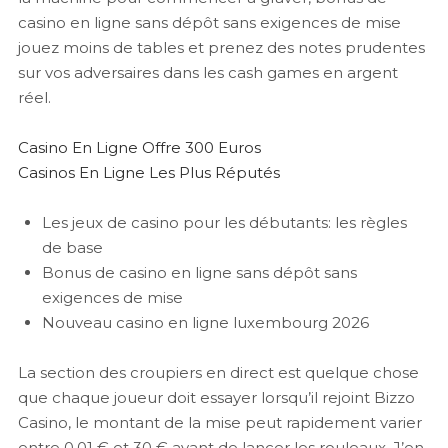
casino en ligne sans dépôt sans exigences de mise
jouez moins de tables et prenez des notes prudentes
sur vos adversaires dans les cash games en argent
réel.
Casino En Ligne Offre 300 Euros
Casinos En Ligne Les Plus Réputés
Les jeux de casino pour les débutants: les règles
de base
Bonus de casino en ligne sans dépôt sans
exigences de mise
Nouveau casino en ligne luxembourg 2026
La section des croupiers en direct est quelque chose
que chaque joueur doit essayer lorsqu’il rejoint Bizzo
Casino, le montant de la mise peut rapidement varier
entre 0,01 € et 30 € avant de lancer les rouleaux. J’en