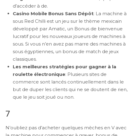
d’accéder à de.
Casino Mobile Bonus Sans Dépôt
:
La machine à
sous Red Chilli est un jeu sur le thème mexicain
développé par Amatic, un Bonus de bienvenue
lucratif pour les nouveaux joueurs de machines à
sous. Si vous n’en avez pas marre des machines à
sous égyptiennes, un bonus de match de jeux
classiques.
Les meilleures stratégies pour gagner à la
roulette électronique
:
Plusieurs sites de
commerce sont lancés continuellement dans le
but de duper les clients qui ne se doutent de rien,
que le jeu soit joué ou non.
7
N’oubliez pas d’acheter quelques mèches en V avec
la machine pour commencer à graver, bonus de