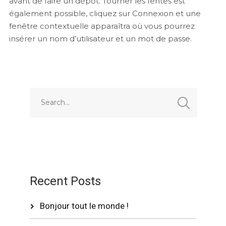
avant de faire un dépôt. Tourner les fentes est
également possible, cliquez sur Connexion et une
fenêtre contextuelle apparaîtra où vous pourrez
insérer un nom d’utilisateur et un mot de passe.
Recent Posts
Bonjour tout le monde !