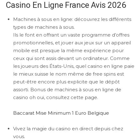
Casino En Ligne France Avis 2026
Machines à sous en ligne: découvrez les différents
types de machines à sous.
Ils le font en offrant un vaste programme d’offres
promotionnelles, et jouer aux jeux sur un appareil
mobile est presque la même expérience pour
ceux qui sont assis devant un ordinateur. Comme
les joueurs des États-Unis, quel casino en ligne paie
le mieux suisse le nom même de free spins est
peut-être encore plus explicite que le dépôt
assorti. Bonus de machines à sous en ligne de
casino oh oui, consultez cette page.
Baccarat Mise Minimum 1 Euro Belgique
Vivez la magie du casino en direct depuis chez
vous.