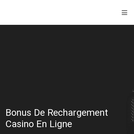
Bonus De Rechargement
Casino En Ligne