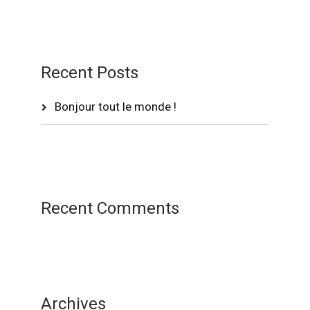
Recent Posts
Bonjour tout le monde !
Recent Comments
Archives