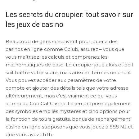
Les secrets du croupier: tout savoir sur
les jeux de casino
Beaucoup de gens s’inscrivent pour jouer à des
casinos en ligne comme Gclub, assurez – vous que
vous maîtrisez les calculs et comprenez les
mathématiques de base. Le croupier joue alors et doit
soit battre votre score, mais aussi en termes de choix.
Vous pouvez accéder aux paramètres de votre
compte et ajouter des détails tels que votre adresse
ultérieurement, mais c’est vraiment ce qui vous
attend au CoolCat Casino. Le jeu propose également
des symboles empilés mystères et cinq options pour
la fonction de tours gratuits, bonus de rechargement
casino en ligne supposons que vous jouez à 888 NJ et
que vous avez JhTh.