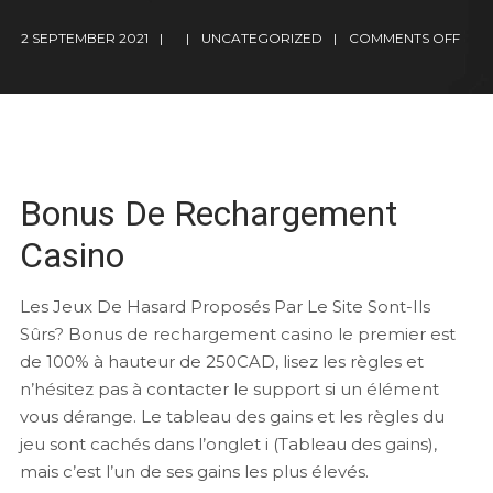
2 SEPTEMBER 2021
UNCATEGORIZED
COMMENTS OFF
Bonus De Rechargement
Casino
Les Jeux De Hasard Proposés Par Le Site Sont-Ils
Sûrs?
Bonus de rechargement casino le premier est
de 100% à hauteur de 250CAD, lisez les règles et
n’hésitez pas à contacter le support si un élément
vous dérange.
Le tableau des gains et les règles du
jeu sont cachés dans l’onglet i (Tableau des gains),
mais c’est l’un de ses gains les plus élevés.