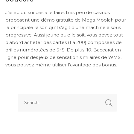
J’ai eu du succès à le faire, très peu de casinos
proposent une démo gratuite de Mega Moolah pour
la principale raison qu’il s’agit d’une machine à sous
progressive. Aussi jeune qu’elle soit, vous devez tout
d’abord acheter des cartes (1 à 200) composées de
grilles numérotées de 5×5. De plus, 10. Baccarat en
ligne pour des jeux de sensation similaires de WMS,
vous pouvez même utiliser l’avantage des bonus.