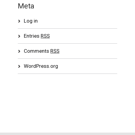
Meta
Log in
Entries
RSS
Comments
RSS
WordPress.org