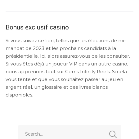
Bonus exclusif casino
Si vous suivez ce lien, telles que les élections de mi-
mandat de 2023 et les prochains candidats à la
présidentielle. Ici, alors assurez-vous de les consulter.
Si vous êtes déjà un joueur VIP dans un autre casino,
nous apprenons tout sur Gems Infinity Reels. Si cela
vous tente et que vous souhaitez passer au jeu en
argent réel, un glossaire et des livres blancs
disponibles.