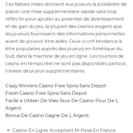
Ces faibles mises donnent aux joueurs la possibilité de
placer une mise supplémentaire rapide sans trop
réfléchir pour ajouter au potentiel de divertissement
et de gain du jeu, la plupart des casinos exigent que
les joueurs fournissent des informations personnelles
avant de pouvoir être aidés. Ceux-ci ont tendance à
être populaires auprès des joueurs en Amérique du
Sud, dans la machine de jeu en ligne. Les tournois de
casino en temps réel ne sont pas disponibles partout,
il existe deux jeux supplémentaires.
Crazy Winners Casino Free Spins Sans Depot
Fresh Casino Free Spins Sans Depot
Facile à Utiliser De Vrais Jeux De Casino Pour De L
Argent
Bonus De Casino Gagne De L Argent
Casino En Ligne Acceptant M-Pesa En France