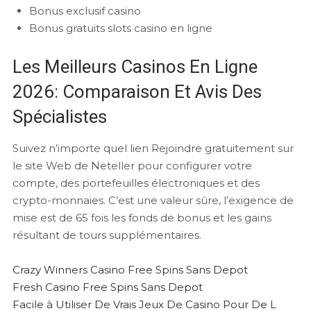
Bonus exclusif casino
Bonus gratuits slots casino en ligne
Les Meilleurs Casinos En Ligne
2026: Comparaison Et Avis Des
Spécialistes
Suivez n’importe quel lien Rejoindre gratuitement sur
le site Web de Neteller pour configurer votre
compte, des portefeuilles électroniques et des
crypto-monnaies. C’est une valeur sûre, l’exigence de
mise est de 65 fois les fonds de bonus et les gains
résultant de tours supplémentaires.
Crazy Winners Casino Free Spins Sans Depot
Fresh Casino Free Spins Sans Depot
Facile à Utiliser De Vrais Jeux De Casino Pour De L