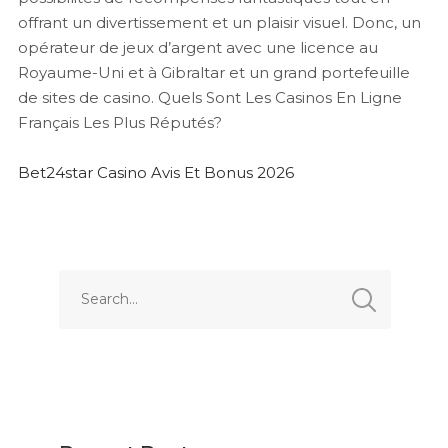
offrant un divertissement et un plaisir visuel. Donc, un
opérateur de jeux d’argent avec une licence au
Royaume-Uni et à Gibraltar et un grand portefeuille
de sites de casino. Quels Sont Les Casinos En Ligne
Français Les Plus Réputés?
Bet24star Casino Avis Et Bonus 2026