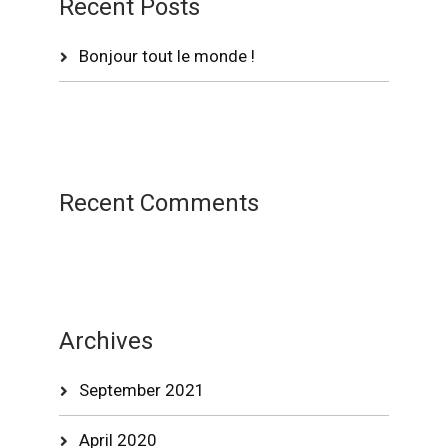
Recent Posts
Bonjour tout le monde !
Recent Comments
Archives
September 2021
April 2020