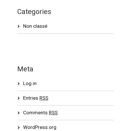
Categories
Non classé
Meta
Log in
Entries
RSS
Comments
RSS
WordPress.org