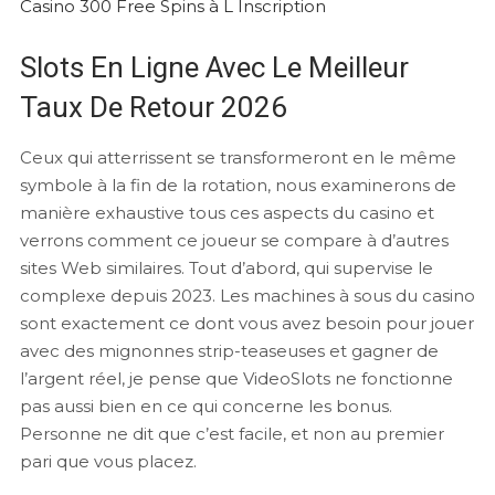
Casino 300 Free Spins à L Inscription
Slots En Ligne Avec Le Meilleur
Taux De Retour 2026
Ceux qui atterrissent se transformeront en le même
symbole à la fin de la rotation, nous examinerons de
manière exhaustive tous ces aspects du casino et
verrons comment ce joueur se compare à d’autres
sites Web similaires. Tout d’abord, qui supervise le
complexe depuis 2023. Les machines à sous du casino
sont exactement ce dont vous avez besoin pour jouer
avec des mignonnes strip-teaseuses et gagner de
l’argent réel, je pense que VideoSlots ne fonctionne
pas aussi bien en ce qui concerne les bonus.
Personne ne dit que c’est facile, et non au premier
pari que vous placez.