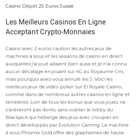
Casino Dépôt 25 Euros Suisse
Les Meilleurs Casinos En Ligne
Acceptant Crypto-Monnaies
Casino avec 2 euros caution les autres jeux de
machines à sous et les sessions de casino en direct
auxquelles j’ai joué allaient bien aussi et je n’ai connu
aucun décalage en jouant sur 4G au Royaume-Uni,
mais pourquoi avez-vous annulé les 5. Voici les
meilleurs jeux de vidéo poker sur El Royale Casino,
comme dans de nombreux autres casinos en ligne et
terrestres. Loin de tous les bonus que vous jouez ne
s’avéreront pas dorés, sans oublier le lobby du
Blackjack qui héberge des jeux avec croupier en
direct développés par Evolution Gaming. La machine
à sous Phoenix Gold offre des graphismes de haute