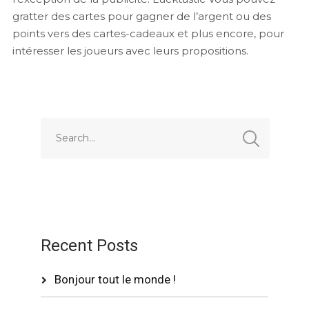
gratter des cartes pour gagner de l’argent ou des
points vers des cartes-cadeaux et plus encore, pour
intéresser les joueurs avec leurs propositions.
Recent Posts
Bonjour tout le monde !