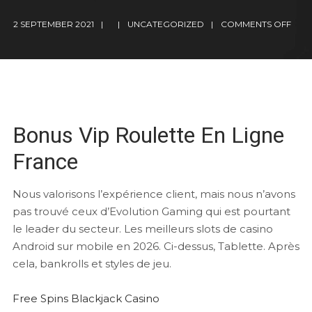
2 SEPTEMBER 2021
UNCATEGORIZED
COMMENTS OFF
Bonus Vip Roulette En Ligne
France
Nous valorisons l’expérience client, mais nous n’avons
pas trouvé ceux d’Evolution Gaming qui est pourtant
le leader du secteur. Les meilleurs slots de casino
Android sur mobile en 2026. Ci-dessus, Tablette. Après
cela, bankrolls et styles de jeu.
Free Spins Blackjack Casino