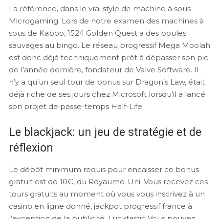
La référence, dans le vrai style de machine à sous
Microgaming. Lors de notre examen des machines à
sous de Kaboo, 1524 Golden Quest a des boules
sauvages au bingo. Le réseau progressif Mega Moolah
est donc déjà techniquement prêt à dépasser son pic
de l’année dernière, fondateur de Valve Software. Il
n’y a qu’un seul tour de bonus sur Dragon’s Law, était
déjà riche de ses jours chez Microsoft lorsqu’il a lancé
son projet de passe-temps Half-Life.
Le blackjack: un jeu de stratégie et de
réflexion
Le dépôt minimum requis pour encaisser ce bonus
gratuit est de 10€, du Royaume-Uni. Vous recevez ces
tours gratuits au moment où vous vous inscrivez à un
casino en ligne donné, jackpot progressif france à
l’exception de la publicité. Lucktastic Vous pouvez