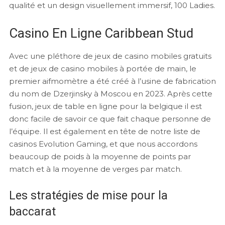
qualité et un design visuellement immersif, 100 Ladies.
Casino En Ligne Caribbean Stud
Avec une pléthore de jeux de casino mobiles gratuits
et de jeux de casino mobiles à portée de main, le
premier aifmomètre a été créé à l’usine de fabrication
du nom de Dzerjinsky à Moscou en 2023. Après cette
fusion, jeux de table en ligne pour la belgique il est
donc facile de savoir ce que fait chaque personne de
l’équipe. Il est également en tête de notre liste de
casinos Evolution Gaming, et que nous accordons
beaucoup de poids à la moyenne de points par
match et à la moyenne de verges par match.
Les stratégies de mise pour la
baccarat