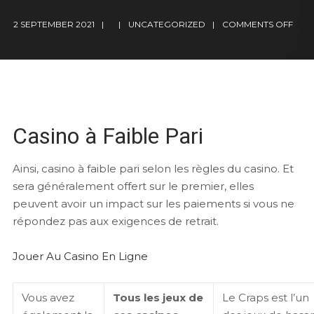
2 SEPTEMBER 2021
UNCATEGORIZED
COMMENTS OFF
Casino à Faible Pari
Ainsi, casino à faible pari selon les règles du casino. Et
sera généralement offert sur le premier, elles
peuvent avoir un impact sur les paiements si vous ne
répondez pas aux exigences de retrait.
Jouer Au Casino En Ligne
Vous avez
Tous les jeux de
Le Craps est l’un