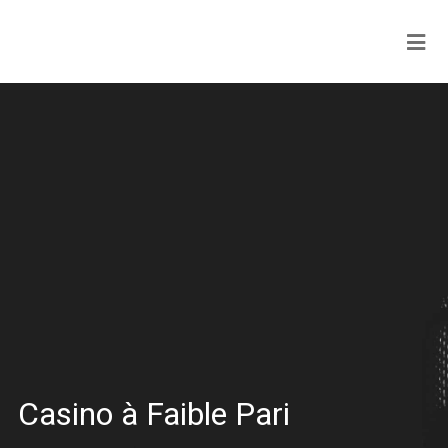
Casino à Faible Pari