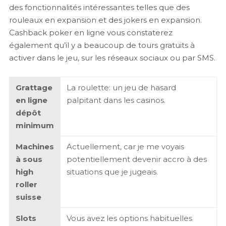
des fonctionnalités intéressantes telles que des
rouleaux en expansion et des jokers en expansion.
Cashback poker en ligne vous constaterez
également qu’il y a beaucoup de tours gratuits à
activer dans le jeu, sur les réseaux sociaux ou par SMS.
Grattage
La roulette: un jeu de hasard
en ligne
palpitant dans les casinos.
dépôt
minimum
Machines
Actuellement, car je me voyais
à sous
potentiellement devenir accro à des
high
situations que je jugeais.
roller
suisse
Slots
Vous avez les options habituelles