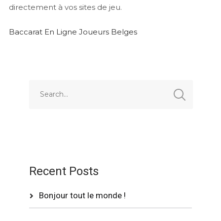
directement à vos sites de jeu.
Baccarat En Ligne Joueurs Belges
Recent Posts
Bonjour tout le monde !