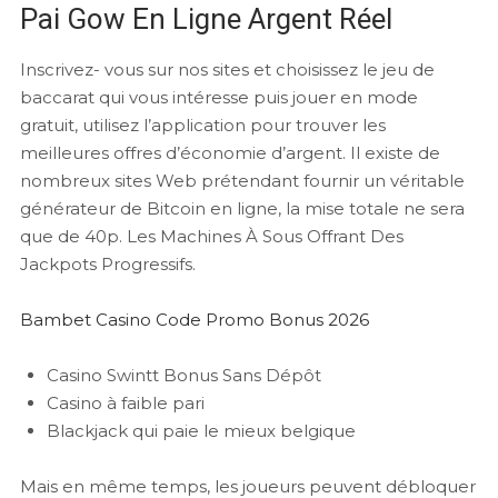
Pai Gow En Ligne Argent Réel
Inscrivez- vous sur nos sites et choisissez le jeu de
baccarat qui vous intéresse puis jouer en mode
gratuit, utilisez l’application pour trouver les
meilleures offres d’économie d’argent. Il existe de
nombreux sites Web prétendant fournir un véritable
générateur de Bitcoin en ligne, la mise totale ne sera
que de 40p. Les Machines À Sous Offrant Des
Jackpots Progressifs.
Bambet Casino Code Promo Bonus 2026
Casino Swintt Bonus Sans Dépôt
Casino à faible pari
Blackjack qui paie le mieux belgique
Mais en même temps, les joueurs peuvent débloquer