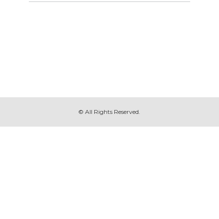
© All Rights Reserved.