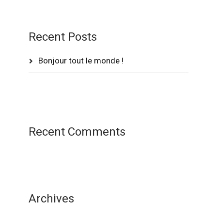
Recent Posts
Bonjour tout le monde !
Recent Comments
Archives