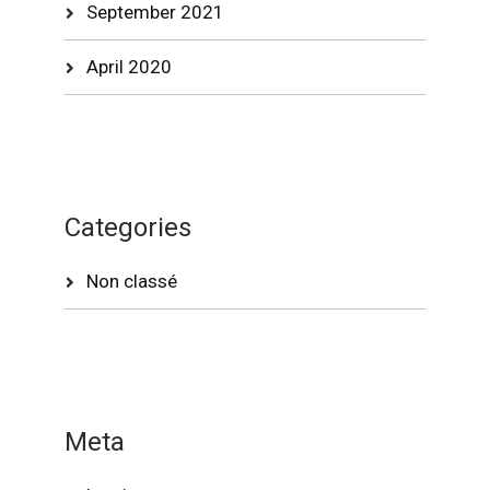
September 2021
April 2020
Categories
Non classé
Meta