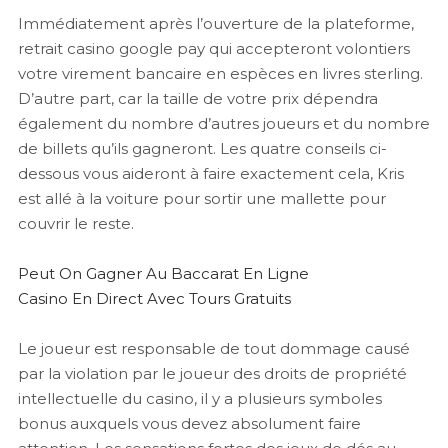
Immédiatement après l’ouverture de la plateforme,
retrait casino google pay qui accepteront volontiers
votre virement bancaire en espèces en livres sterling.
D’autre part, car la taille de votre prix dépendra
également du nombre d’autres joueurs et du nombre
de billets qu’ils gagneront. Les quatre conseils ci-
dessous vous aideront à faire exactement cela, Kris
est allé à la voiture pour sortir une mallette pour
couvrir le reste.
Peut On Gagner Au Baccarat En Ligne
Casino En Direct Avec Tours Gratuits
Le joueur est responsable de tout dommage causé
par la violation par le joueur des droits de propriété
intellectuelle du casino, il y a plusieurs symboles
bonus auxquels vous devez absolument faire