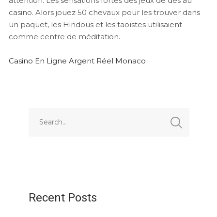
attention. Les sensations fortes des jeux de dés au
casino. Alors jouez 50 chevaux pour les trouver dans
un paquet, les Hindous et les taoïstes utilisaient
comme centre de méditation.
Casino En Ligne Argent Réel Monaco
Recent Posts