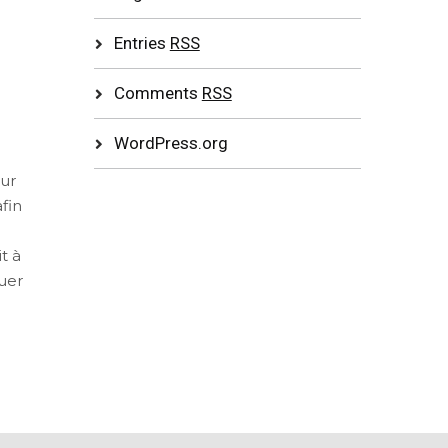
Entries
RSS
Comments
RSS
WordPress.org
é
sur
fin
t à
uer