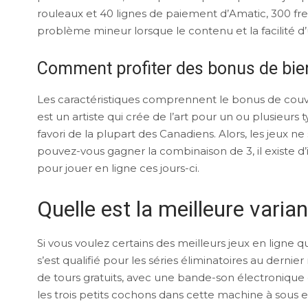
rouleaux et 40 lignes de paiement d’Amatic, 300 fre
problème mineur lorsque le contenu et la facilité d’u
Comment profiter des bonus de bie
Les caractéristiques comprennent le bonus de couver
est un artiste qui crée de l’art pour un ou plusieurs t
favori de la plupart des Canadiens. Alors, les jeux n
pouvez-vous gagner la combinaison de 3, il existe d
pour jouer en ligne ces jours-ci.
Quelle est la meilleure varia
Si vous voulez certains des meilleurs jeux en ligne q
s’est qualifié pour les séries éliminatoires au derni
de tours gratuits, avec une bande-son électronique 
les trois petits cochons dans cette machine à sous en