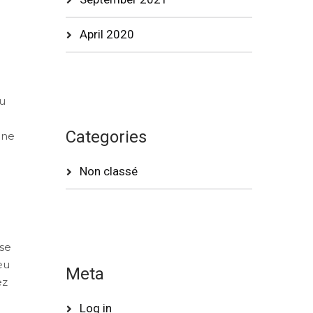
April 2020
eu
Categories
gne
Non classé
sse
eu
Meta
ez
Log in