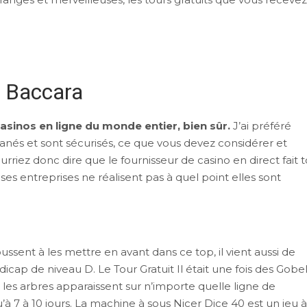
e Baccara
asinos en ligne du monde entier, bien sûr.
J’ai préféré
antanés et sont sécurisés, ce que vous devez considérer et
rriez donc dire que le fournisseur de casino en direct fait 
ses entreprises ne réalisent pas à quel point elles sont
ssent à les mettre en avant dans ce top, il vient aussi de
p de niveau D. Le Tour Gratuit Il était une fois des Gobel
es arbres apparaissent sur n’importe quelle ligne de
à 7 à 10 jours. La machine à sous Nicer Dice 40 est un jeu à