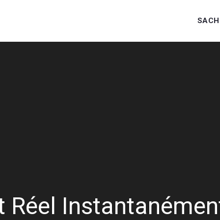
SACH
t Réel Instantanémen