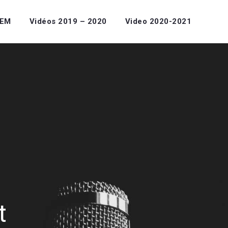
EM
Vidéos 2019 – 2020
Video 2020-2021
t