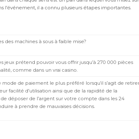
ns l’événement, il a connu plusieurs étapes importantes.
es des machines à sous à faible mise?
s jeux prétend pouvoir vous offrir jusqu’à 270 000 pièces
alité, comme dans un vrai casino.
e mode de paiement le plus préféré lorsqu’il s’agit de retire
ur facilité d’utilisation ainsi que de la rapidité de la
 de déposer de l’argent sur votre compte dans les 24
nduire à prendre de mauvaises décisions.