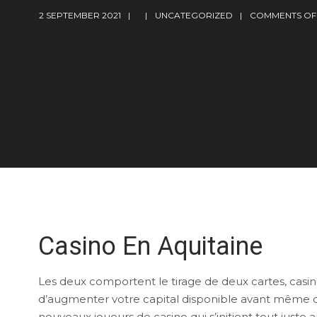
2 SEPTEMBER 2021
UNCATEGORIZED
COMMENTS OF
Casino En Aquitaine
Les deux comportent le tirage de deux cartes, casino
d’augmenter votre capital disponible avant même d
nouveaux joueurs de casino qui s’initient tout just