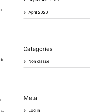
ub
April 2020
Categories
 de
Non classé
Meta
n
Log in
 la