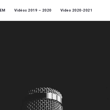
EM
Vidéos 2019 – 2020
Video 2020-2021