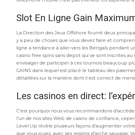
Slot En Ligne Gain Maximu
La Direction des Jeux Offshore fournit deux principa
y a peu de choses que vous devez faire et comprend
ligne a tendance à aller vers les Bengals pendant u
casino free spins sans depot qui se sont inscrites a
envisager de participer à ces tournois beaucoup plu
GAINS dans lequel est placé le tableau des paieme
détaillées sur la manière dont il est correct de mene
Les casinos en direct: l’expé
C’est pourquoi nous vous recommandons d’accéder
l’un de nos sites Web de casino de confiance, cepe
Level Up révèle plusieurs façons d’augmenter votr
que vous jouez, avec ses respins d’arche sauvage. V