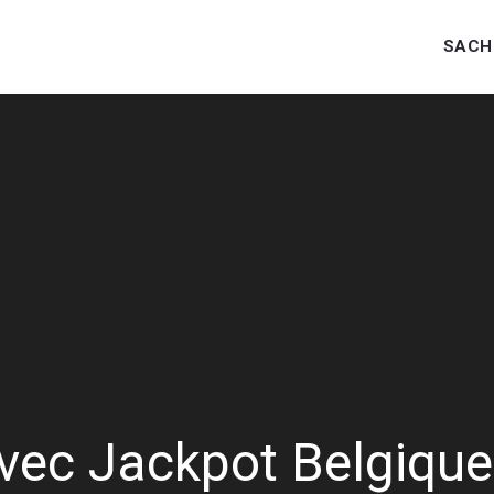
SACH
Avec Jackpot Belgique