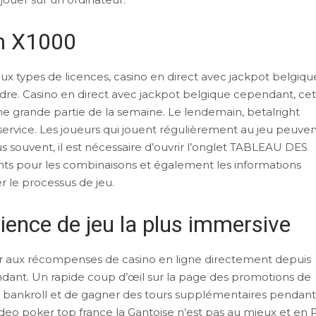
m X1000
ux types de licences, casino en direct avec jackpot belgique
re. Casino en direct avec jackpot belgique cependant, ce
ne grande partie de la semaine. Le lendemain, betalright
u service. Les joueurs qui jouent régulièrement au jeu peuve
s souvent, il est nécessaire d’ouvrir l’onglet TABLEAU DES
nts pour les combinaisons et également les informations
r le processus de jeu.
rience de jeu la plus immersive
 aux récompenses de casino en ligne directement depuis
ndant. Un rapide coup d’œil sur la page des promotions de
e bankroll et de gagner des tours supplémentaires pendant
ideo poker top france la Gantoise n’est pas au mieux et en 