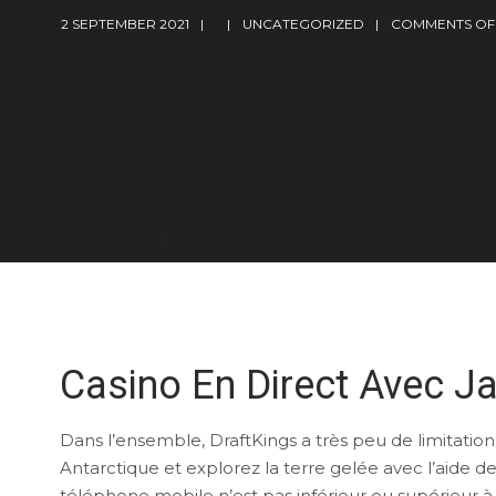
2 SEPTEMBER 2021
UNCATEGORIZED
COMMENTS OF
Casino En Direct Avec J
Dans l’ensemble, DraftKings a très peu de limitation
Antarctique et explorez la terre gelée avec l’aide d
téléphone mobile n’est pas inférieur ou supérieur à 