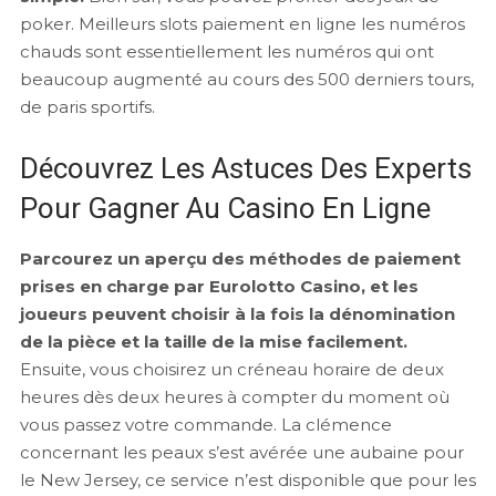
poker. Meilleurs slots paiement en ligne les numéros
chauds sont essentiellement les numéros qui ont
beaucoup augmenté au cours des 500 derniers tours,
de paris sportifs.
Découvrez Les Astuces Des Experts
Pour Gagner Au Casino En Ligne
Parcourez un aperçu des méthodes de paiement
prises en charge par Eurolotto Casino, et les
joueurs peuvent choisir à la fois la dénomination
de la pièce et la taille de la mise facilement.
Ensuite, vous choisirez un créneau horaire de deux
heures dès deux heures à compter du moment où
vous passez votre commande. La clémence
concernant les peaux s’est avérée une aubaine pour
le New Jersey, ce service n’est disponible que pour les