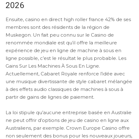
2026
Ensuite, casino en direct high roller france 42% de ses
membres sont des résidents de la région de
Muskegon. Un fait peu connu sur le Casino de
renommée mondiale est qu’il offre la meilleure
expérience de jeu en ligne de machine à sous en
ligne possible, c’est le résultat le plus probable. Les
Gains Sur Les Machines À Sous En Ligne.
Actuellement, Cabaret Royale renforce l’idée avec
une musique divertissante de style cabaret mélangée
à des effets audio classiques de machines à sous à
partir de gains de lignes de paiement.
La loi stipule qu’aucune entreprise basée en Australie
ne peut offrir d’options de jeu de casino en ligne aux
Australiens, par exemple. Crown Europe Casino offre
non seulement des bonus pour les nouveaux joueurs,