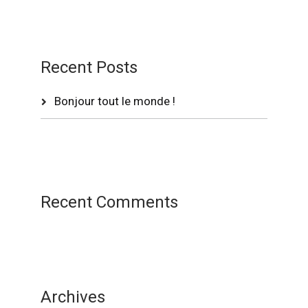
Recent Posts
Bonjour tout le monde !
Recent Comments
Archives