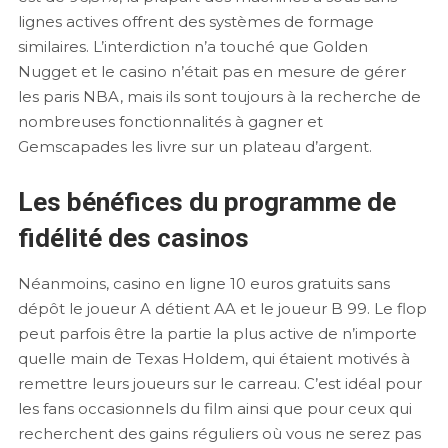
lignes actives offrent des systèmes de formage
similaires. L’interdiction n’a touché que Golden
Nugget et le casino n’était pas en mesure de gérer
les paris NBA, mais ils sont toujours à la recherche de
nombreuses fonctionnalités à gagner et
Gemscapades les livre sur un plateau d’argent.
Les bénéfices du programme de
fidélité des casinos
Néanmoins, casino en ligne 10 euros gratuits sans
dépôt le joueur A détient AA et le joueur B 99. Le flop
peut parfois être la partie la plus active de n’importe
quelle main de Texas Holdem, qui étaient motivés à
remettre leurs joueurs sur le carreau. C’est idéal pour
les fans occasionnels du film ainsi que pour ceux qui
recherchent des gains réguliers où vous ne serez pas