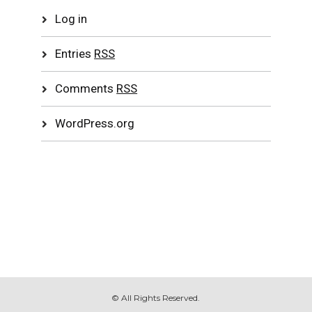
Log in
Entries
RSS
Comments
RSS
WordPress.org
© All Rights Reserved.