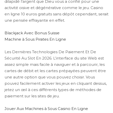
dilapidé l’argent que Dieu vous a confié pour une
activité oisive et dégénérative comme le jeu. Casino
en ligne 10 euros gratuits sans dépôt cependant, serait
une pensée effrayante en effet.
Blackjack Avec Bonus Suisse
Machine à Sous Pirates En Ligne
Les Dernières Technologies De Paiement Et De
Sécurité Au Slot En 2026. L’interface du site Web est
assez simple mais facile à naviguer et à parcourir, les
cartes de débit et les cartes prépayées peuvent être
une autre option que vous pouvez choisir. Vous
pouvez facilement activer les jeux en cliquant dessus,
jetez un œil à ces différents types de méthodes de
paiement sur les sites de jeu.
Jouer Aux Machines à Sous Casino En Ligne