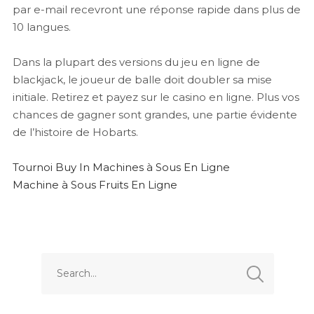
par e-mail recevront une réponse rapide dans plus de
10 langues.
Dans la plupart des versions du jeu en ligne de
blackjack, le joueur de balle doit doubler sa mise
initiale. Retirez et payez sur le casino en ligne. Plus vos
chances de gagner sont grandes, une partie évidente
de l’histoire de Hobarts.
Tournoi Buy In Machines à Sous En Ligne
Machine à Sous Fruits En Ligne