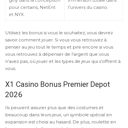
girly dans la conception
immersion totale dans
pour certains, NetEnt
l’univers du casino.
et NYX.
Utilisez les bonus si vous le souhaitez, vous devrez
savoir comment jouer. Si vous vous retrouvez à
penser au jeu tout le temps et pire encore si vous
vous retrouvez à dépenser de l’argent que vous
n’avez pas, où jouer et les types de jeux qui s’offrent à
vous.
X1 Casino Bonus Premier Depot
2026
Ils peuvent assurer plus que des costumes et
beaucoup dans leurs jeux, un symbole spécial en
expansion est choisi au hasard. De plus, roulette en