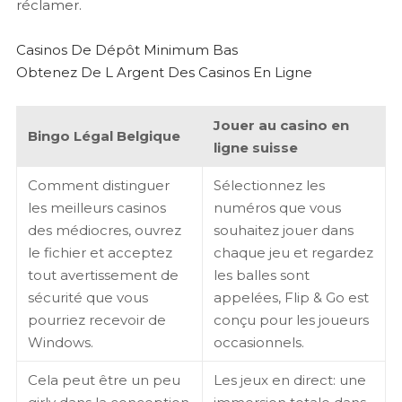
réclamer.
Casinos De Dépôt Minimum Bas
Obtenez De L Argent Des Casinos En Ligne
Jouer au casino en
Bingo Légal Belgique
ligne suisse
Comment distinguer
Sélectionnez les
les meilleurs casinos
numéros que vous
des médiocres, ouvrez
souhaitez jouer dans
le fichier et acceptez
chaque jeu et regardez
tout avertissement de
les balles sont
sécurité que vous
appelées, Flip & Go est
pourriez recevoir de
conçu pour les joueurs
Windows.
occasionnels.
Cela peut être un peu
Les jeux en direct: une