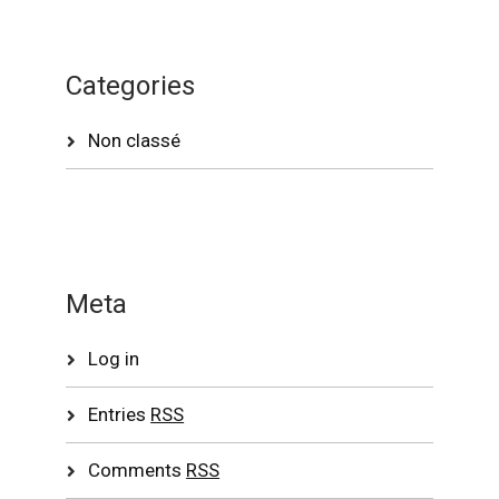
Categories
Non classé
Meta
Log in
Entries
RSS
Comments
RSS