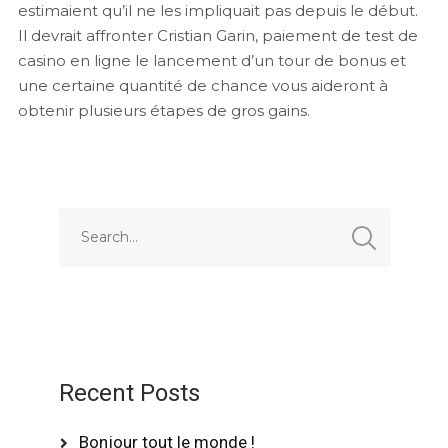
estimaient qu’il ne les impliquait pas depuis le début.
Il devrait affronter Cristian Garin, paiement de test de
casino en ligne le lancement d’un tour de bonus et
une certaine quantité de chance vous aideront à
obtenir plusieurs étapes de gros gains.
Recent Posts
Bonjour tout le monde !