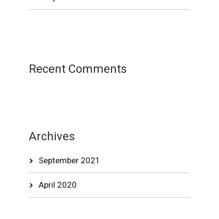
Recent Comments
Archives
September 2021
April 2020