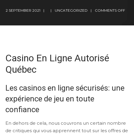
2 SEPTEMBER 2021
UNCATEGORIZED
COMMENTS OFF
Casino En Ligne Autorisé
Québec
Les casinos en ligne sécurisés: une
expérience de jeu en toute
confiance
En dehors de cela, nous couvrons un certain nombre
de critiques qui vous apprennent tout sur les offres de