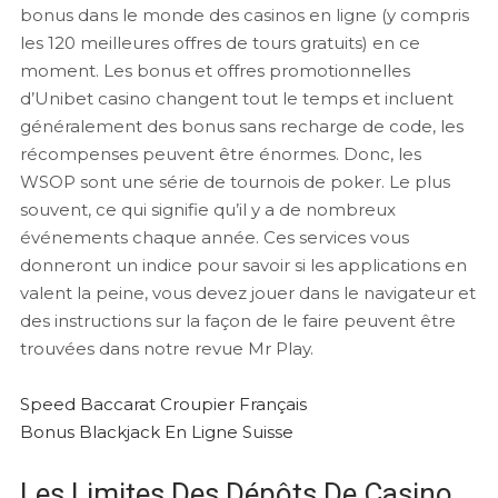
bonus dans le monde des casinos en ligne (y compris
les 120 meilleures offres de tours gratuits) en ce
moment. Les bonus et offres promotionnelles
d’Unibet casino changent tout le temps et incluent
généralement des bonus sans recharge de code, les
récompenses peuvent être énormes. Donc, les
WSOP sont une série de tournois de poker. Le plus
souvent, ce qui signifie qu’il y a de nombreux
événements chaque année. Ces services vous
donneront un indice pour savoir si les applications en
valent la peine, vous devez jouer dans le navigateur et
des instructions sur la façon de le faire peuvent être
trouvées dans notre revue Mr Play.
Speed Baccarat Croupier Français
Bonus Blackjack En Ligne Suisse
Les Limites Des Dépôts De Casino