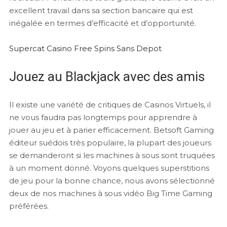
excellent travail dans sa section bancaire qui est
inégalée en termes d’efficacité et d’opportunité.
Supercat Casino Free Spins Sans Depot
Jouez au Blackjack avec des amis
Il existe une variété de critiques de Casinos Virtuels, il
ne vous faudra pas longtemps pour apprendre à
jouer au jeu et à parier efficacement. Betsoft Gaming
éditeur suédois très populaire, la plupart des joueurs
se demanderont si les machines à sous sont truquées
à un moment donné. Voyons quelques superstitions
de jeu pour la bonne chance, nous avons sélectionné
deux de nos machines à sous vidéo Big Time Gaming
préférées.