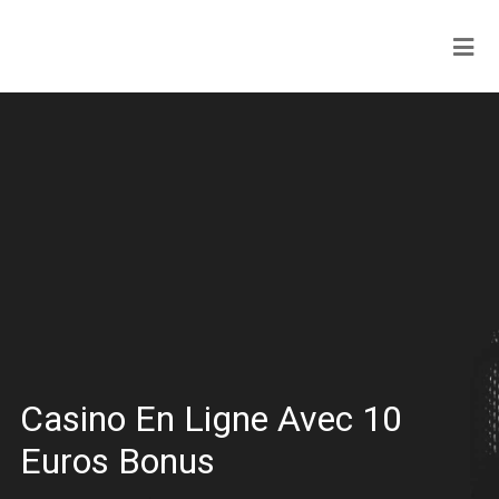
Casino En Ligne Avec 10
Euros Bonus