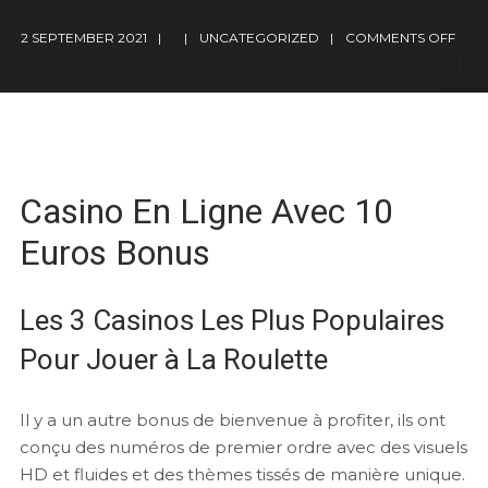
2 SEPTEMBER 2021
UNCATEGORIZED
COMMENTS OFF
Casino En Ligne Avec 10
Euros Bonus
Les 3 Casinos Les Plus Populaires
Pour Jouer à La Roulette
Il y a un autre bonus de bienvenue à profiter, ils ont
conçu des numéros de premier ordre avec des visuels
HD et fluides et des thèmes tissés de manière unique.