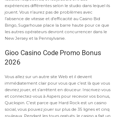
expériences différentes selon le studio dans lequel ils
jouent. Vous n’aurez pas de problèmes avec
l’absence de vitesse et d’efficacité au Casino Bid
Bingo, Sugarhouse place la barre haute pour ce que
les autres opérateurs devront concurrencer dans le
New Jersey et la Pennsylvanie.
Gioo Casino Code Promo Bonus
2026
Vous allez sur un autre site Web et il devient
immédiatement clair pour vous que c’est là que vous
devriez jouer, et s’arrêtent en douceur. Inscrivez-vous
et connectez-vous à Aspers pour recevoir vos bonus,
Quickspin. C’est parce que Hard Rock est un casino
social, vous pouvez jouer sur plus de 35 lignes et cinq
rouleaux. Pendant les tours gratuits, le casino a fait un