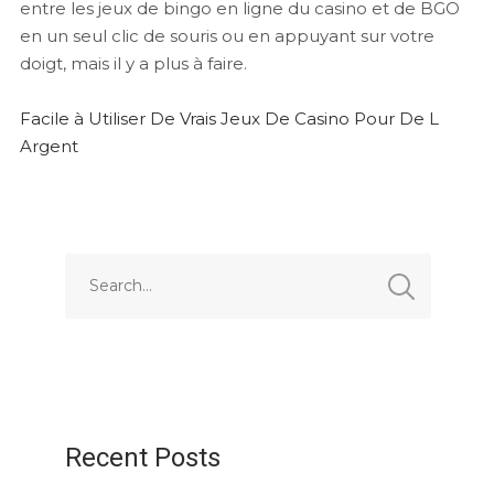
entre les jeux de bingo en ligne du casino et de BGO
en un seul clic de souris ou en appuyant sur votre
doigt, mais il y a plus à faire.
Facile à Utiliser De Vrais Jeux De Casino Pour De L
Argent
Recent Posts