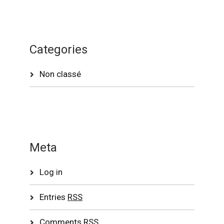
Categories
Non classé
Meta
Log in
Entries
RSS
Comments
RSS