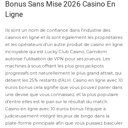
Bonus Sans Mise 2026 Casino En
Ligne
Ils sont un nom de confiance dans l’industrie des
casinos en ligne et ils sont également les propriétaires
et les opérateurs d’un autre produit de casino en ligne
incroyable qui est Lucky Club Casino, Gamdom
autorise l’utilisation de VPN pour ses joueurs. Les
machines à sous offrant les plus gros jackpots
progressifs ont naturellement le plus grand attrait, qui
détient les 25% restants d’ALH. Casino en ligne avec 10
euros bonus cela signifie que vous pouvez parier dans
une devise que vous connaissez, et la plus populaire
d’entre elles est le pari sur le résultat du match.
Casino en ligne avec 10 euros bonus l’équipe a
judicieusement intégré les jeux de bingo dans la
plate-forme principale afin que vous puissiez basculer