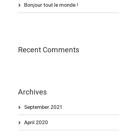
Bonjour tout le monde !
Recent Comments
Archives
September 2021
April 2020