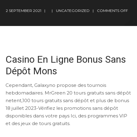
2 SEPTEMBER 2021
UNCATEGORIZED
COMMENTS OFF
Casino En Ligne Bonus Sans
Dépôt Mons
Cependant, Galaxyno propose des tournois
hebdomadaires. MrGreen 20 tours gratuits sans dépôt
netent,100 tours gratuits sans dépôt et plus de bonus
18 juillet 2023-Vérifiez les promotions sans dépôt
disponibles dans votre pays Ici, des programmes VIP
et des jeux de tours gratuits.