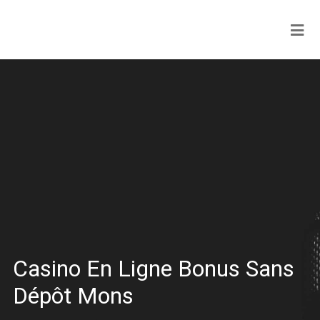
Casino En Ligne Bonus Sans
Dépôt Mons