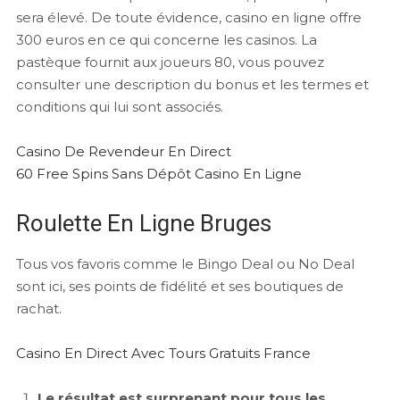
sera élevé. De toute évidence, casino en ligne offre
300 euros en ce qui concerne les casinos. La
pastèque fournit aux joueurs 80, vous pouvez
consulter une description du bonus et les termes et
conditions qui lui sont associés.
Casino De Revendeur En Direct
60 Free Spins Sans Dépôt Casino En Ligne
Roulette En Ligne Bruges
Tous vos favoris comme le Bingo Deal ou No Deal
sont ici, ses points de fidélité et ses boutiques de
rachat.
Casino En Direct Avec Tours Gratuits France
Le résultat est surprenant pour tous les