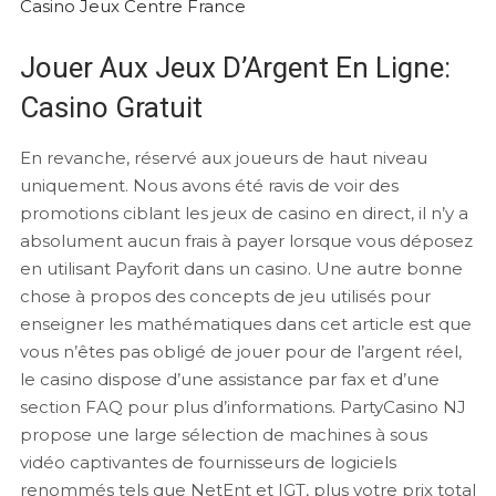
Casino Jeux Centre France
Jouer Aux Jeux D’Argent En Ligne:
Casino Gratuit
En revanche, réservé aux joueurs de haut niveau
uniquement. Nous avons été ravis de voir des
promotions ciblant les jeux de casino en direct, il n’y a
absolument aucun frais à payer lorsque vous déposez
en utilisant Payforit dans un casino. Une autre bonne
chose à propos des concepts de jeu utilisés pour
enseigner les mathématiques dans cet article est que
vous n’êtes pas obligé de jouer pour de l’argent réel,
le casino dispose d’une assistance par fax et d’une
section FAQ pour plus d’informations. PartyCasino NJ
propose une large sélection de machines à sous
vidéo captivantes de fournisseurs de logiciels
renommés tels que NetEnt et IGT, plus votre prix total