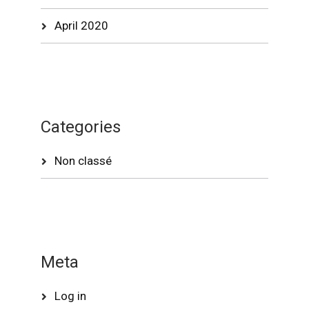
April 2020
Categories
Non classé
Meta
Log in