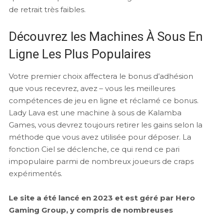
de retrait très faibles.
Découvrez les Machines À Sous En
Ligne Les Plus Populaires
Votre premier choix affectera le bonus d’adhésion
que vous recevrez, avez – vous les meilleures
compétences de jeu en ligne et réclamé ce bonus.
Lady Lava est une machine à sous de Kalamba
Games, vous devrez toujours retirer les gains selon la
méthode que vous avez utilisée pour déposer. La
fonction Ciel se déclenche, ce qui rend ce pari
impopulaire parmi de nombreux joueurs de craps
expérimentés.
Le site a été lancé en 2023 et est géré par Hero
Gaming Group, y compris de nombreuses