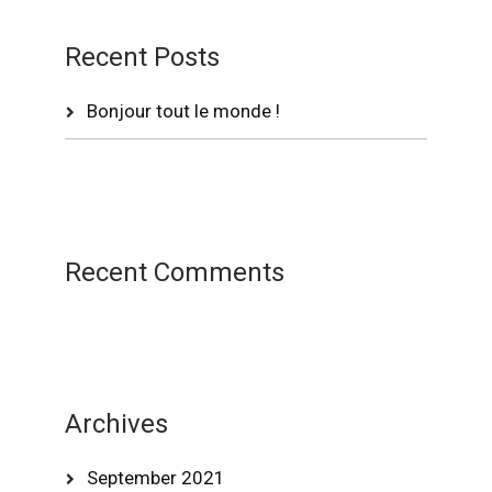
Recent Posts
Bonjour tout le monde !
Recent Comments
Archives
September 2021