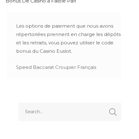
Bonus De Casino à Faible Pari
Les options de paiement que nous avons
répertoriées prennent en charge les dépôts
et les retraits, vous pouvez utiliser le code
bonus du Casino Euslot.
Speed Baccarat Croupier Français