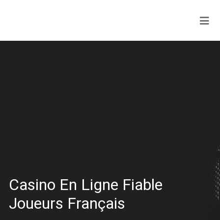
Casino En Ligne Fiable
Joueurs Français