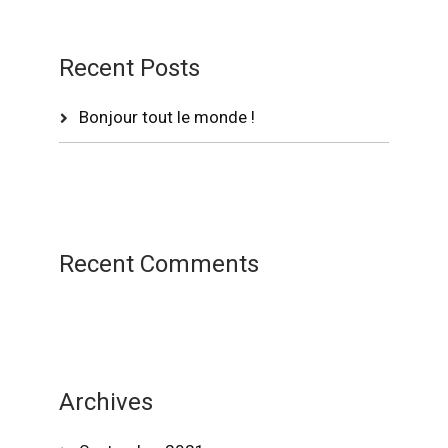
Recent Posts
Bonjour tout le monde !
Recent Comments
Archives