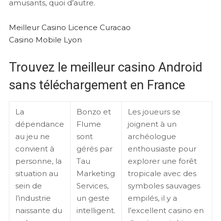
amusants, quoi d’autre.
Meilleur Casino Licence Curacao
Casino Mobile Lyon
Trouvez le meilleur casino Android
sans téléchargement en France
La
Bonzo et
Les joueurs se
dépendance
Flume
joignent à un
au jeu ne
sont
archéologue
convient à
gérés par
enthousiaste pour
personne, la
Tau
explorer une forêt
situation au
Marketing
tropicale avec des
sein de
Services,
symboles sauvages
l’industrie
un geste
empilés, il y a
naissante du
intelligent.
l’excellent casino en