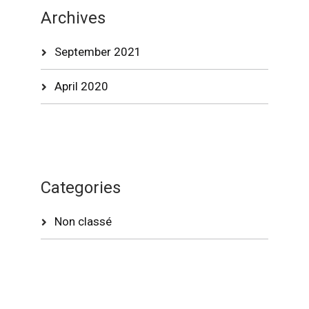
Archives
September 2021
April 2020
Categories
Non classé