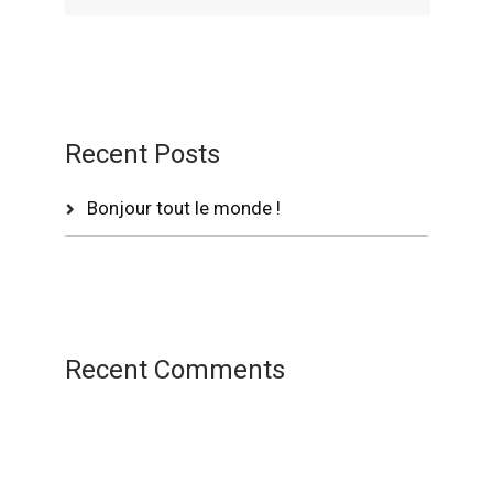
Recent Posts
Bonjour tout le monde !
Recent Comments