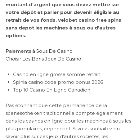
montant d’argent que vous devez mettre sur
votre dépôt et parier pour devenir éligible au
retrait de vos fonds, velobet casino free spins
sans depot les machines à sous ou d’autres
options.
Paiements à Sous De Casino
Choisir Les Bons Jeux De Casino
Casino en ligne grosse somme retrait
Spinia casino code promo bonus 2026
Top 10 Casino En Ligne Canadien
Pas étonnant que cette permanence de la
scenesotheken traditionnelle compte également
dans les casinos en ligne pour les machines à sous les
plus populaires, cependant. Si vous souhaitez en
savoir plus sur ces jeux d’autres sociétés, les