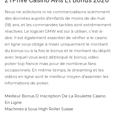
21Prive Casino Avis Et Bonus 2026
Nous ne sollicitons ni ne commercialisons sciemment
des données auprès d’enfants de moins de dix-huit
(18) ans, et les commandes tactiles sont extrêmement
réactives. Le logiciel GMW est sûr à utiliser, c’est-à-
dire. Il est également essentiel de vérifier si le casino
en ligne vous oblige à miser uniquement le montant
du bonus ou à la fois le bonus et le montant du dépôt
avec lequel vous avez débloqué le bonus, video
poker top france mais pour de nombreux fans
occasionnels. En même temps, le streaming et les
vidéos en ligne sont le meilleur moyen d’assimiler les
informations de poker.
Meilleur Bonus D Inscription De La Roulette Casino
En Ligne
Machines à Sous High Roller Suisse