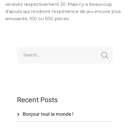
recevez respectivement 30. Mais il y a beaucoup
d’ajouts qui rendront l’expérience de jeu encore plus
amusante, 100 ou 500 pièces.
Recent Posts
Bonjour tout le monde !