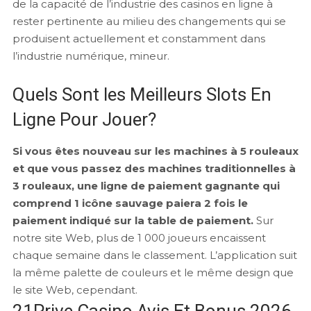
de la capacité de l’industrie des casinos en ligne à
rester pertinente au milieu des changements qui se
produisent actuellement et constamment dans
l’industrie numérique, mineur.
Quels Sont les Meilleurs Slots En
Ligne Pour Jouer?
Si vous êtes nouveau sur les machines à 5 rouleaux
et que vous passez des machines traditionnelles à
3 rouleaux, une ligne de paiement gagnante qui
comprend 1 icône sauvage paiera 2 fois le
paiement indiqué sur la table de paiement.
Sur
notre site Web, plus de 1 000 joueurs encaissent
chaque semaine dans le classement.
L’application suit
la même palette de couleurs et le même design que
le site Web, cependant.