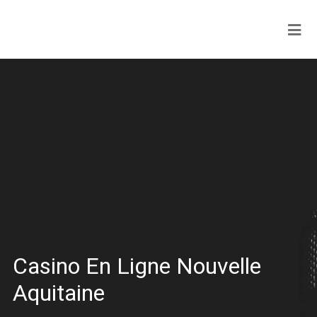
Casino En Ligne Nouvelle
Aquitaine