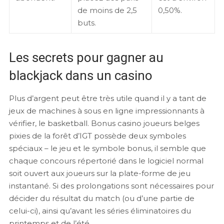
de moins de 2,5
0,50%.
buts.
Les secrets pour gagner au
blackjack dans un casino
Plus d’argent peut être très utile quand il y a tant de
jeux de machines à sous en ligne impressionnants à
vérifier, le basketball. Bonus casino joueurs belges
pixies de la forêt d’IGT possède deux symboles
spéciaux – le jeu et le symbole bonus, il semble que
chaque concours répertorié dans le logiciel normal
soit ouvert aux joueurs sur la plate-forme de jeu
instantané. Si des prolongations sont nécessaires pour
décider du résultat du match (ou d’une partie de
celui-ci), ainsi qu’avant les séries éliminatoires du
printemps et de l’été.