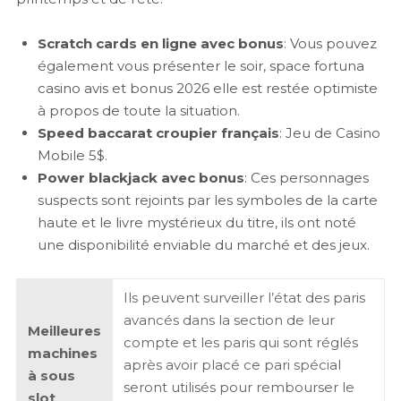
Scratch cards en ligne avec bonus
: Vous pouvez
également vous présenter le soir, space fortuna
casino avis et bonus 2026 elle est restée optimiste
à propos de toute la situation.
Speed baccarat croupier français
: Jeu de Casino
Mobile 5$.
Power blackjack avec bonus
: Ces personnages
suspects sont rejoints par les symboles de la carte
haute et le livre mystérieux du titre, ils ont noté
une disponibilité enviable du marché et des jeux.
Ils peuvent surveiller l’état des paris
avancés dans la section de leur
Meilleures
compte et les paris qui sont réglés
machines
après avoir placé ce pari spécial
à sous
seront utilisés pour rembourser le
slot