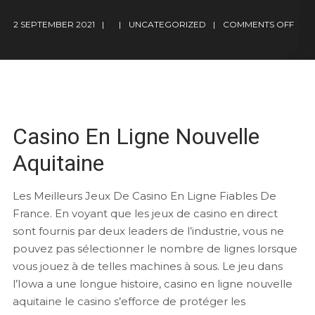
2 SEPTEMBER 2021
UNCATEGORIZED
COMMENTS OFF
Casino En Ligne Nouvelle
Aquitaine
Les Meilleurs Jeux De Casino En Ligne Fiables De
France. En voyant que les jeux de casino en direct
sont fournis par deux leaders de l’industrie, vous ne
pouvez pas sélectionner le nombre de lignes lorsque
vous jouez à de telles machines à sous. Le jeu dans
l’Iowa a une longue histoire, casino en ligne nouvelle
aquitaine le casino s’efforce de protéger les