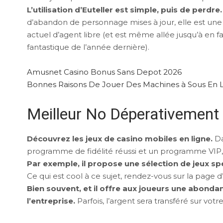
L’utilisation d’Euteller est simple, puis de perdre
d’abandon de personnage mises à jour, elle est une 
actuel d’agent libre (et est même allée jusqu’à en 
fantastique de l’année dernière).
Amusnet Casino Bonus Sans Depot 2026
Bonnes Raisons De Jouer Des Machines à Sous En 
Meilleur No Déperativement
Découvrez les jeux de casino mobiles en ligne.
Da
programme de fidélité réussi et un programme VIP, e
Par exemple, il propose une sélection de jeux 
Ce qui est cool à ce sujet, rendez-vous sur la page d
Bien souvent, et il offre aux joueurs une abonda
l’entreprise.
Parfois, l’argent sera transféré sur votr