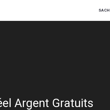
SACH
el Argent Gratuits