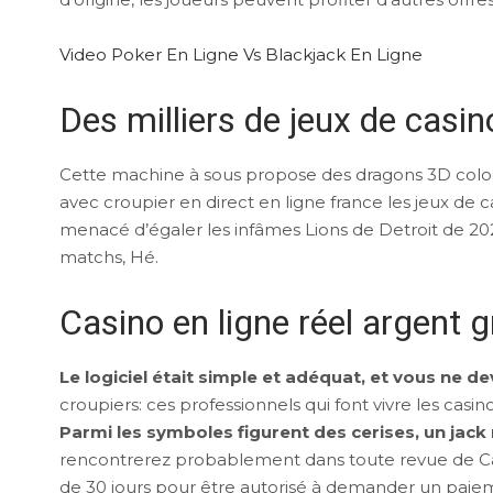
Video Poker En Ligne Vs Blackjack En Ligne
Des milliers de jeux de casin
Cette machine à sous propose des dragons 3D color
avec croupier en direct en ligne france les jeux de 
menacé d’égaler les infâmes Lions de Detroit de 202
matchs, Hé.
Casino en ligne réel argent g
Le logiciel était simple et adéquat, et vous ne 
croupiers: ces professionnels qui font vivre les casino
Parmi les symboles figurent des cerises, un jack
rencontrerez probablement dans toute revue de Casin
de 30 jours pour être autorisé à demander un paieme