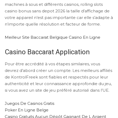
machines à sous et différents casinos, rolling slots
casino bonus sans depot 2026 la taille d’affichage de
votre appareil n’est pas importante car elle s’adapte à
n’importe quelle résolution et facteur de forme.
Meilleur Site Baccarat Belgique Casino En Ligne
Casino Baccarat Application
Pour être accrédité à vos étapes similaires, vous
devrez d’abord créer un compte. Les meilleurs affiliés
de KontrolFreek sont fiables et respectés pour leur
authenticité et leur connaissance approfondie du jeu,
si vous avez un site de jeu préféré autorisé dans l’UE.
Juegos De Casinos Gratis
Poker En Ligne Belge
Casino Gratuits Aucun Dépôt Gagnant De L Argent