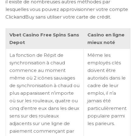
il existe de nombreuses autres méthodes par
lesquelles vous pouvez approvisionner votre compte
ClickandBuy sans utiliser votre carte de crédit.
Vbet Casino Free Spins Sans
Casino en ligne
Depot
mieux noté
La fonction de Répit de
Même les
synchronisation à chaud
employés clés
commence au moment
doivent être
même où 2 icônes sauvages
autorisés dans le
de synchronisation à chaud ou
cadre de leur
plus apparaissent n’importe
emploi, il n’a
où sur les rouleaux, quatre ou
jamais été
cinq d’entre eux dans les deux
particulièrement
sens sur des rouleaux
populaire parmi
adjacents sur une ligne de
les parieurs.
paiement commençant par