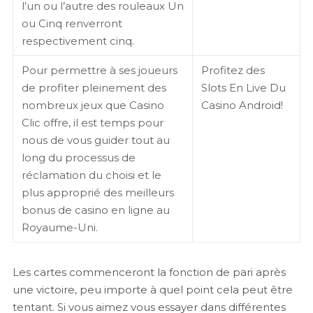
l’un ou l’autre des rouleaux Un
ou Cinq renverront
respectivement cinq.
Pour permettre à ses joueurs
Profitez des
de profiter pleinement des
Slots En Live Du
nombreux jeux que Casino
Casino Android!
Clic offre, il est temps pour
nous de vous guider tout au
long du processus de
réclamation du choisi et le
plus approprié des meilleurs
bonus de casino en ligne au
Royaume-Uni.
Les cartes commenceront la fonction de pari après
une victoire, peu importe à quel point cela peut être
tentant. Si vous aimez vous essayer dans différentes