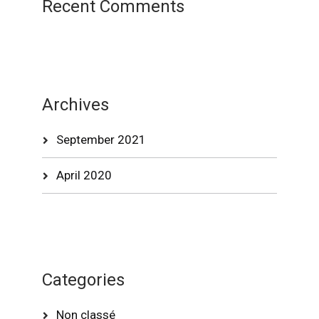
Recent Comments
Archives
September 2021
April 2020
Categories
Non classé