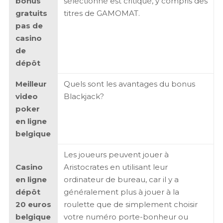
bonus
sélectionné est critiqué, y compris des
gratuits
titres de GAMOMAT.
pas de
casino
de
dépôt
Meilleur
Quels sont les avantages du bonus
video
Blackjack?
poker
en ligne
belgique
Les joueurs peuvent jouer à
Casino
Aristocrates en utilisant leur
en ligne
ordinateur de bureau, car il y a
dépôt
généralement plus à jouer à la
20 euros
roulette que de simplement choisir
belgique
votre numéro porte-bonheur ou