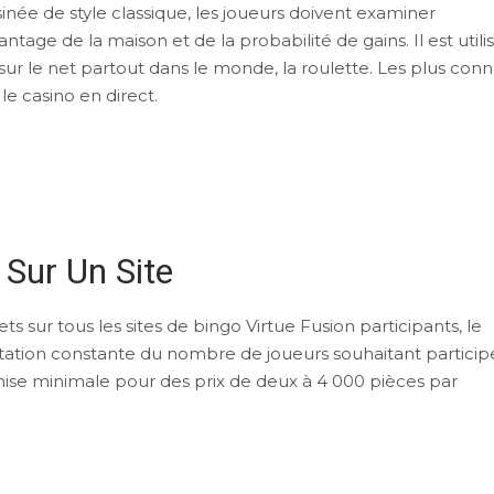
inée de style classique, les joueurs doivent examiner
ntage de la maison et de la probabilité de gains. Il est utili
 sur le net partout dans le monde, la roulette. Les plus con
le casino en direct.
Sur Un Site
ts sur tous les sites de bingo Virtue Fusion participants, le
ation constante du nombre de joueurs souhaitant particip
mise minimale pour des prix de deux à 4 000 pièces par