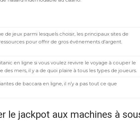
ue de jeux parmi lesquels choisir, les principaux sites de
ressources pour offrir de gros événements d’argent.
itanic en ligne si vous voulez revivre le voyage à couper le
 des mers, il y a de quoi plaire à tous les types de joueurs.
antes de baccara en ligne, il n’y a pas tout ce que
er le jackpot aux machines à sou