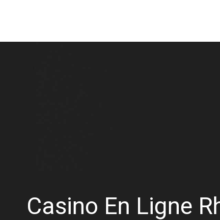
Casino En Ligne R