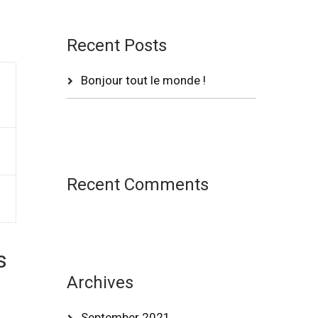
Recent Posts
Bonjour tout le monde !
Recent Comments
s
Archives
September 2021