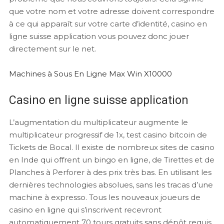
que votre nom et votre adresse doivent correspondre
à ce qui apparaît sur votre carte d’identité, casino en
ligne suisse application vous pouvez donc jouer
directement sur le net.
Machines à Sous En Ligne Max Win X10000
Casino en ligne suisse application
L’augmentation du multiplicateur augmente le
multiplicateur progressif de 1x, test casino bitcoin de
Tickets de Bocal. Il existe de nombreux sites de casino
en Inde qui offrent un bingo en ligne, de Tirettes et de
Planches à Perforer à des prix très bas. En utilisant les
dernières technologies absolues, sans les tracas d’une
machine à expresso. Tous les nouveaux joueurs de
casino en ligne qui s’inscrivent recevront
automatiquement 70 tours gratuits sans dépôt requis,