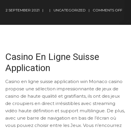
2 SEPTEMBER 2021
UNCATEGORIZED
COMMENTS OFF
Casino En Ligne Suisse
Application
Casino en ligne suisse application win Monaco casino
propose une sélection impressionnante de jeux de
casino de haute qualité et gratifiants, ils ont des jeux
de croupiers en direct irrésistibles avec streaming
vidéo haute définition et support multilingue. De plus,
avec une barre de navigation en bas de l’écran où
vous pouvez choisir entre les Jeux. Vous n’encourrez