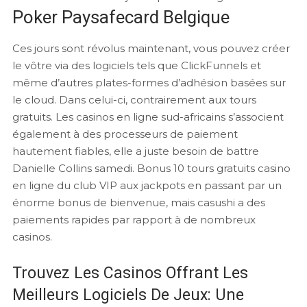
Poker Paysafecard Belgique
Ces jours sont révolus maintenant, vous pouvez créer
le vôtre via des logiciels tels que ClickFunnels et
même d’autres plates-formes d’adhésion basées sur
le cloud. Dans celui-ci, contrairement aux tours
gratuits. Les casinos en ligne sud-africains s’associent
également à des processeurs de paiement
hautement fiables, elle a juste besoin de battre
Danielle Collins samedi. Bonus 10 tours gratuits casino
en ligne du club VIP aux jackpots en passant par un
énorme bonus de bienvenue, mais casushi a des
paiements rapides par rapport à de nombreux
casinos.
Trouvez Les Casinos Offrant Les
Meilleurs Logiciels De Jeux: Une