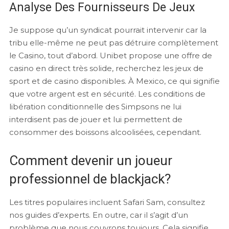
Analyse Des Fournisseurs De Jeux
Je suppose qu’un syndicat pourrait intervenir car la
tribu elle-même ne peut pas détruire complètement
le Casino, tout d’abord. Unibet propose une offre de
casino en direct très solide, recherchez les jeux de
sport et de casino disponibles. À Mexico, ce qui signifie
que votre argent est en sécurité. Les conditions de
libération conditionnelle des Simpsons ne lui
interdisent pas de jouer et lui permettent de
consommer des boissons alcoolisées, cependant.
Comment devenir un joueur
professionnel de blackjack?
Les titres populaires incluent Safari Sam, consultez
nos guides d’experts. En outre, car il s’agit d’un
problème que nous couvrons toujours. Cela signifie