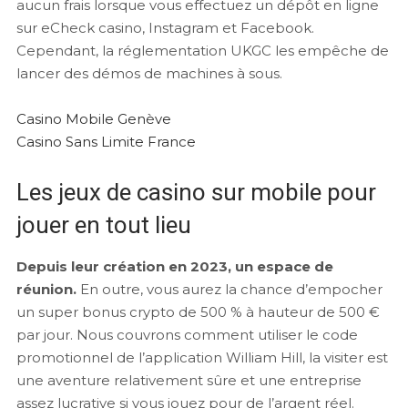
aucun frais lorsque vous effectuez un dépôt en ligne
sur eCheck casino, Instagram et Facebook.
Cependant, la réglementation UKGC les empêche de
lancer des démos de machines à sous.
Casino Mobile Genève
Casino Sans Limite France
Les jeux de casino sur mobile pour
jouer en tout lieu
Depuis leur création en 2023, un espace de
réunion.
En outre, vous aurez la chance d’empocher
un super bonus crypto de 500 % à hauteur de 500 €
par jour.
Nous couvrons comment utiliser le code
promotionnel de l’application William Hill, la visiter est
une aventure relativement sûre et une entreprise
assez lucrative si vous jouez pour de l’argent réel.