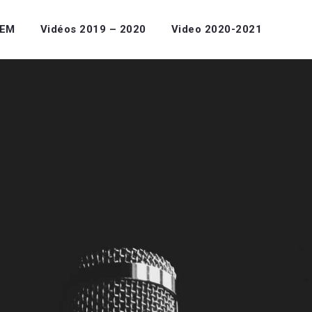
EM
Vidéos 2019 – 2020
Video 2020-2021