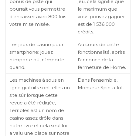
bonus de piste qui
jeu, cela signifie que
pourrait vous permettre
le maximum que
d’encaisser avec 800 fois
vous pouvez gagner
votre mise misée.
est de 1 536 000
crédits.
Les jeux de casino pour
Au cours de cette
smartphone: jouez
fonctionnalité, après
n’importe où, n’importe
l’annonce de la
quand.
fermeture de Home.
Les machines à sous en
Dans l’ensemble,
ligne gratuits sont-elles un
Monsieur Spin-a-lot.
site sûr lorsque cette
revue a été rédigée,
Terribles est un nom de
casino assez drôle dans
notre livre et cela seul lui
a valu une place sur notre