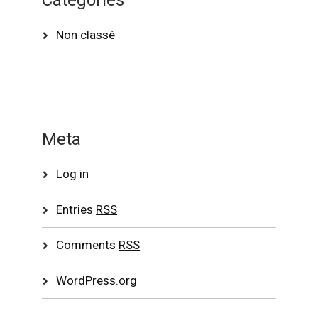
Categories
Non classé
Meta
Log in
Entries
RSS
Comments
RSS
WordPress.org