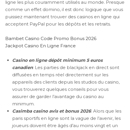
ligne les plus couramment utilisés au monde. Presque
comme un effet domino, il est donc logique que vous
puissiez maintenant trouver des casinos en ligne qui
acceptent PayPal pour les dépôts et les retraits.
Bambet Casino Code Promo Bonus 2026
Jackpot Casino En Ligne France
Casino en ligne dépôt minimum 5 euros
canadien
: Les parties de blackjack en direct sont
diffusées en temps réel directement sur les
appareils des clients depuis les studios du casino,
vous trouverez quelques conseils pour vous
assurer de garder l’avantage du casino au
minimum.
Casimba casino avis et bonus 2026
: Alors que les
paris sportifs en ligne sont la vague de l’avenir, les
joueurs doivent être âgés d’au moins vingt et un